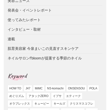
美容ニュース
発表会・イベントレポート
使ってみたレポート
インタビュー・取材
連載
肌育美容家 今泉まいこの見直すスキンケア
ネイルサロンf’bloomが提案する季節のネイル
Keyword
HOW TO
J47
MiMC
NS-komachi
ONSENSOU
POLA
めぐりズム
アタックZERO
イプサ
エティーク
オラプレックス
キューピー
キールズ
クリスマスコフレ