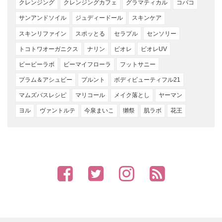
クレンジング
クレンジングカフェ
グラマティカル
コバコ
サンアンドソイル
ジュディードール
スキンケア
スキンリファイン
スポッとる
セラプル
センソリー
トコトワオーガニクス
ナリン
ビオレ
ビオレUV
ビービーラボ
ビーマイフローラ
フットサニー
プラム＆アシュビー
プルント
ボディビューティフル21
マムズバスレシピ
マリコール
メイク落とし
ヤーマン
ヨル
ヴァントルテ
今泉まいこ
獺祭
肌ラボ
花王