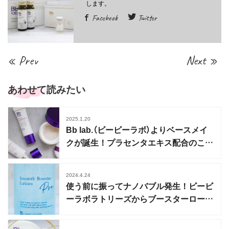
Facebook
Twitter
« Prev
Next »
あわせて読みたい
2025.1.20
Bb lab.（ビービーラボ）よりベースメイ
クが誕生！プラセンタエキス配合のこだ
わり
2024.4.24
使う前に振ってナノバブル発生！ビービ
ーラボラトリーズからブースターローシ
ョン発売