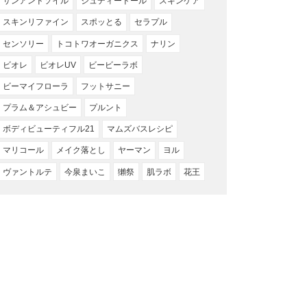
サンアンドソイル
ジュディードール
スキンケア
スキンリファイン
スポッとる
セラプル
センソリー
トコトワオーガニクス
ナリン
ビオレ
ビオレUV
ビービーラボ
ビーマイフローラ
フットサニー
プラム＆アシュビー
プルント
ボディビューティフル21
マムズバスレシピ
マリコール
メイク落とし
ヤーマン
ヨル
ヴァントルテ
今泉まいこ
獺祭
肌ラボ
花王