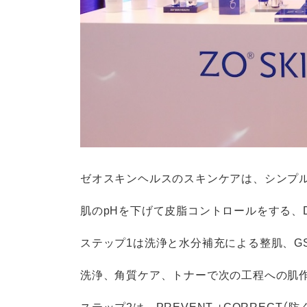
ゼオスキンヘルスのスキンケアは、シンプル
肌のpHを下げて皮脂コントロールをする、
ステップ1は洗浄と水分補充による整肌、GSR（Get
洗浄、角質ケア、トナーで次の工程への肌
ステップ2は、PREVENT +CORRECT（防