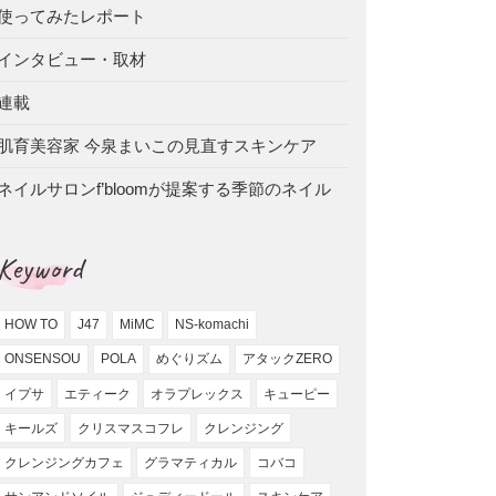
使ってみたレポート
インタビュー・取材
連載
肌育美容家 今泉まいこの見直すスキンケア
ネイルサロンf’bloomが提案する季節のネイル
Keyword
HOW TO
J47
MiMC
NS-komachi
ONSENSOU
POLA
めぐりズム
アタックZERO
イプサ
エティーク
オラプレックス
キューピー
キールズ
クリスマスコフレ
クレンジング
クレンジングカフェ
グラマティカル
コバコ