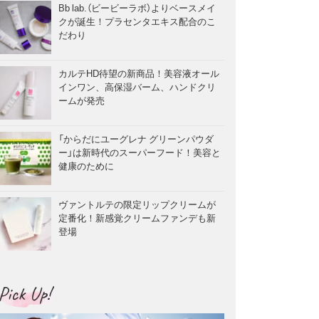
Bb lab.（ビービーラボ）よりベースメイ
クが誕生！プラセンタエキス配合のこ
だわり
カルテHD待望の新商品！美容液オール
インワン、高保湿バーム、ハンドクリ
ームが発売
「からだにユーグレナ グリーンパウダ
ー」は新時代のスーパーフード！美容と
健康のために
ヴァントルテの限定リップクリームが
定番化！新感覚クリームファンデも新
登場
Pick Up!