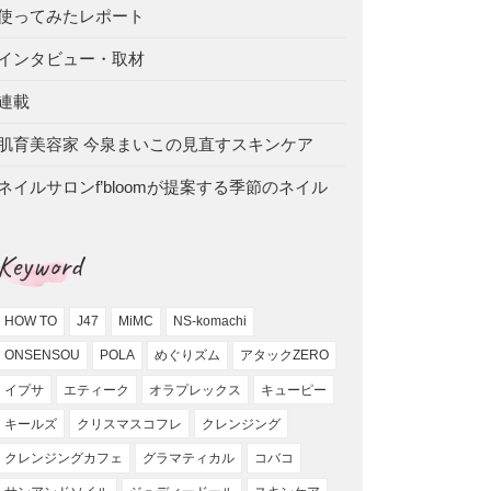
使ってみたレポート
インタビュー・取材
連載
肌育美容家 今泉まいこの見直すスキンケア
ネイルサロンf’bloomが提案する季節のネイル
Keyword
HOW TO
J47
MiMC
NS-komachi
ONSENSOU
POLA
めぐりズム
アタックZERO
イプサ
エティーク
オラプレックス
キューピー
キールズ
クリスマスコフレ
クレンジング
クレンジングカフェ
グラマティカル
コバコ