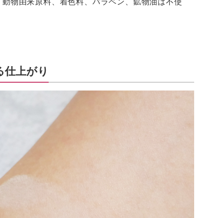
、動物由来原料、着色料、パラペン、鉱物油は不使
る仕上がり