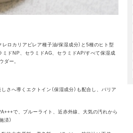
クレロカリアビレア種子油/保湿成分）と5種のヒト型
ラミドNP、セラミドAG、セラミドAP/すべて保湿成
ウダー。
。
しさへ導くエクトイン（保湿成分）も配合し、バリア
PA+++で、ブルーライト、近赤外線、大気の汚れから
施済）