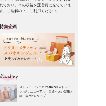
れており、その収益を運営費に充てていま
す。ご理解の上、ご利用ください。
特集企画
Ranking
ストレートヘアケアStraine（ストレイ
ン）がリニューアル！普通～太い髪用と
細い髪用の2タイプ