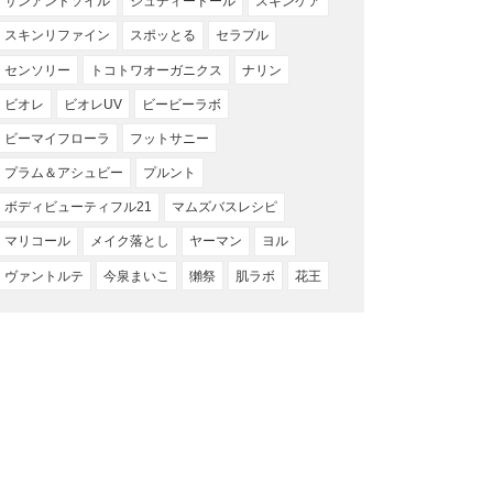
サンアンドソイル
ジュディードール
スキンケア
スキンリファイン
スポッとる
セラプル
センソリー
トコトワオーガニクス
ナリン
ビオレ
ビオレUV
ビービーラボ
ビーマイフローラ
フットサニー
プラム＆アシュビー
プルント
ボディビューティフル21
マムズバスレシピ
マリコール
メイク落とし
ヤーマン
ヨル
ヴァントルテ
今泉まいこ
獺祭
肌ラボ
花王