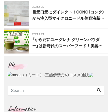
2023.6.20
目元口元にダイレクト！CONC（コンク）
から注入型マイクロニードル美容液新発
売
2021.9.21
「からだにユーグレナ グリーンパウダ
ー」は新時代のスーパーフード！美容と
健康のために
PR
Information