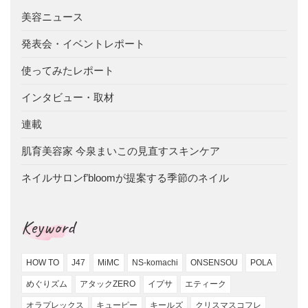
美容ニュース
発表会・イベントレポート
使ってみたレポート
インタビュー・取材
連載
肌育美容家 今泉まいこの見直すスキンケア
ネイルサロンf’bloomが提案する季節のネイル
Keyword
HOW TO
J47
MiMC
NS-komachi
ONSENSOU
POLA
めぐりズム
アタックZERO
イプサ
エティーク
オラプレックス
キューピー
キールズ
クリスマスコフレ