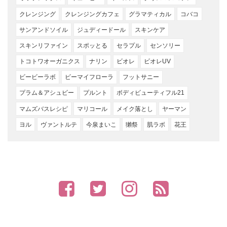
クレンジング
クレンジングカフェ
グラマティカル
コバコ
サンアンドソイル
ジュディードール
スキンケア
スキンリファイン
スポッとる
セラプル
センソリー
トコトワオーガニクス
ナリン
ビオレ
ビオレUV
ビービーラボ
ビーマイフローラ
フットサニー
プラム＆アシュビー
プルント
ボディビューティフル21
マムズバスレシピ
マリコール
メイク落とし
ヤーマン
ヨル
ヴァントルテ
今泉まいこ
獺祭
肌ラボ
花王