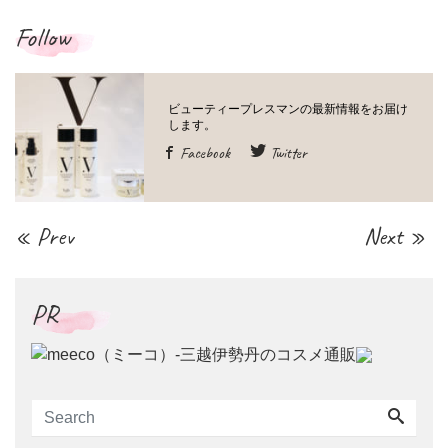
Follow
Facebook
Twitter
« Prev
Next »
PR