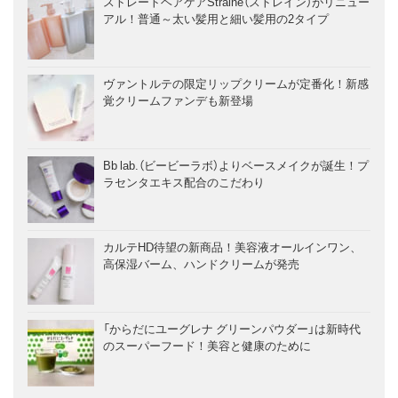
ストレートヘアケアStraine（ストレイン）がリニュー
アル！普通～太い髪用と細い髪用の2タイプ
ヴァントルテの限定リップクリームが定番化！新感
覚クリームファンデも新登場
Bb lab.（ビービーラボ）よりベースメイクが誕生！プ
ラセンタエキス配合のこだわり
カルテHD待望の新商品！美容液オールインワン、
高保湿バーム、ハンドクリームが発売
「からだにユーグレナ グリーンパウダー」は新時代
のスーパーフード！美容と健康のために