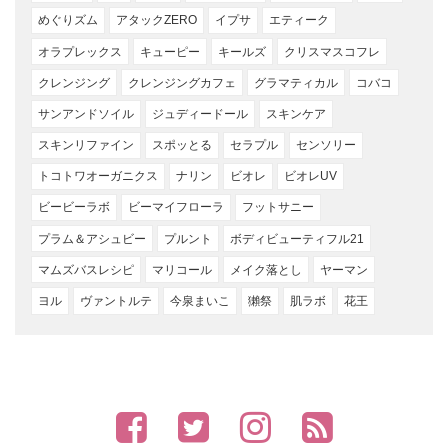
めぐりズム
アタックZERO
イプサ
エティーク
オラプレックス
キューピー
キールズ
クリスマスコフレ
クレンジング
クレンジングカフェ
グラマティカル
コバコ
サンアンドソイル
ジュディードール
スキンケア
スキンリファイン
スポッとる
セラプル
センソリー
トコトワオーガニクス
ナリン
ビオレ
ビオレUV
ビービーラボ
ビーマイフローラ
フットサニー
プラム＆アシュビー
プルント
ボディビューティフル21
マムズバスレシピ
マリコール
メイク落とし
ヤーマン
ヨル
ヴァントルテ
今泉まいこ
獺祭
肌ラボ
花王