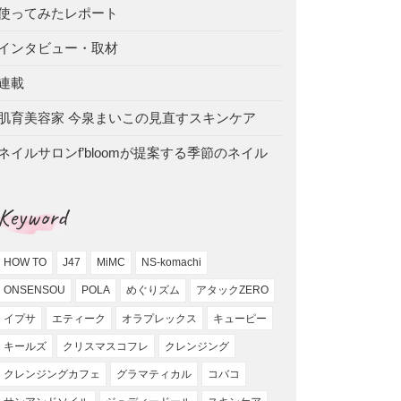
使ってみたレポート
インタビュー・取材
連載
肌育美容家 今泉まいこの見直すスキンケア
ネイルサロンf’bloomが提案する季節のネイル
Keyword
HOW TO
J47
MiMC
NS-komachi
ONSENSOU
POLA
めぐりズム
アタックZERO
イプサ
エティーク
オラプレックス
キューピー
キールズ
クリスマスコフレ
クレンジング
クレンジングカフェ
グラマティカル
コバコ