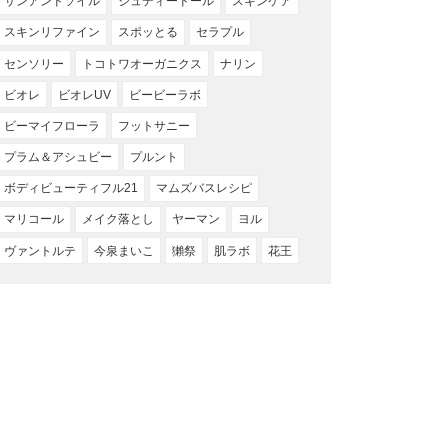
サンアンドソイル
ジュディードール
スキンケア
スキンリファイン
スポッとる
セラプル
センソリー
トコトワオーガニクス
ナリン
ビオレ
ビオレUV
ビービーラボ
ビーマイフローラ
フットサニー
プラム＆アシュビー
プルント
ボディビューティフル21
マムズバスレシピ
マリコール
メイク落とし
ヤーマン
ヨル
ヴァントルテ
今泉まいこ
獺祭
肌ラボ
花王