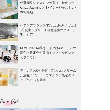
伊藤園発ジャスミンの香りに特化した
Crazy Jasmine（クレイジージャスミン）
本格始動
ヘアケアブランドNOVELLNO（ノヴェル
ノ）誕生！ブリーチや熱施術のダメージ
毛に対応
MiMC 2026年秋冬メイクは4アイテムの
新色と限定色が登場！ソフトなピンク
とブラウン
アベンヌのC+ ラディアンスにクリーム
が誕生！ツルハ・ウエルシア限定のリ
ップバームも登場
Pick Up!