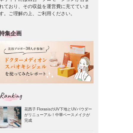
れており、その収益を運営費に充てていま
す。ご理解の上、ご利用ください。
特集企画
Ranking
花西子 FlorasisのUV下地とUVパウダー
がリニューアル！中華ベースメイクが
完成