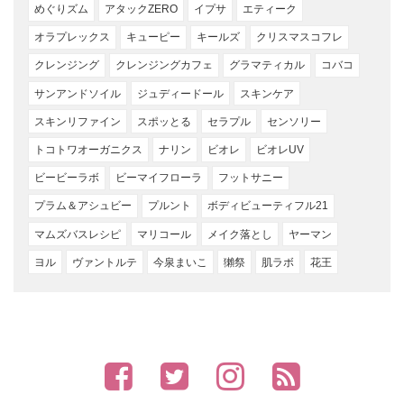
めぐりズム
アタックZERO
イプサ
エティーク
オラプレックス
キューピー
キールズ
クリスマスコフレ
クレンジング
クレンジングカフェ
グラマティカル
コバコ
サンアンドソイル
ジュディードール
スキンケア
スキンリファイン
スポッとる
セラプル
センソリー
トコトワオーガニクス
ナリン
ビオレ
ビオレUV
ビービーラボ
ビーマイフローラ
フットサニー
プラム＆アシュビー
プルント
ボディビューティフル21
マムズバスレシピ
マリコール
メイク落とし
ヤーマン
ヨル
ヴァントルテ
今泉まいこ
獺祭
肌ラボ
花王