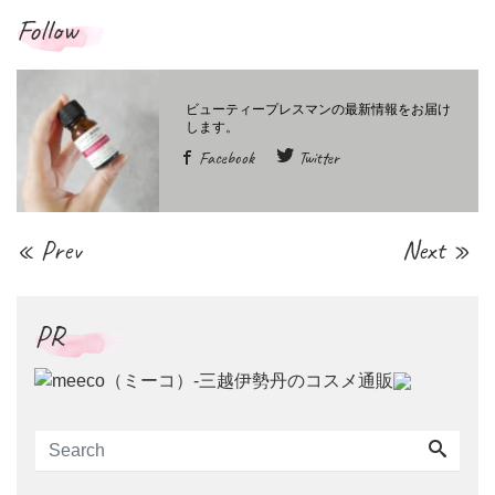
Follow
Facebook
Twitter
« Prev
Next »
PR