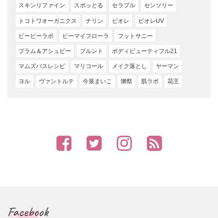
スキンリファイン
スポッとる
セラプル
センソリー
トコトワオーガニクス
ナリン
ビオレ
ビオレUV
ビービーラボ
ビーマイフローラ
フットサニー
プラム＆アシュビー
プルント
ボディビューティフル21
マムズバスレシピ
マリコール
メイク落とし
ヤーマン
ヨル
ヴァントルテ
今泉まいこ
獺祭
肌ラボ
花王
Facebook