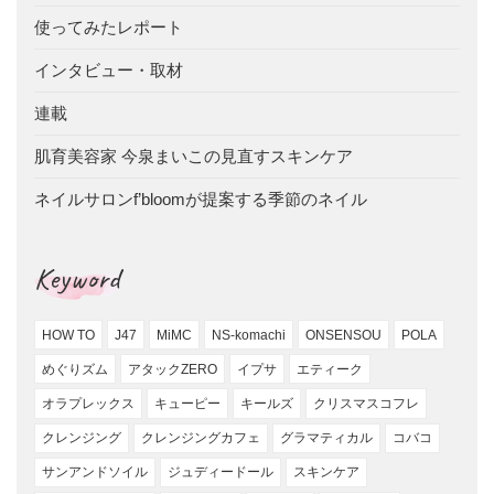
使ってみたレポート
インタビュー・取材
連載
肌育美容家 今泉まいこの見直すスキンケア
ネイルサロンf’bloomが提案する季節のネイル
Keyword
HOW TO
J47
MiMC
NS-komachi
ONSENSOU
POLA
めぐりズム
アタックZERO
イプサ
エティーク
オラプレックス
キューピー
キールズ
クリスマスコフレ
クレンジング
クレンジングカフェ
グラマティカル
コバコ
サンアンドソイル
ジュディードール
スキンケア