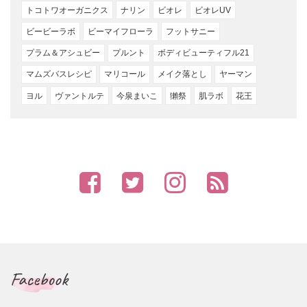
トコトワオーガニクス
ナリン
ビオレ
ビオレUV
ビービーラボ
ビーマイフローラ
フットサニー
プラム＆アシュビー
プルント
ボディビューティフル21
マムズバスレシピ
マリコール
メイク落とし
ヤーマン
ヨル
ヴァントルテ
今泉まいこ
獺祭
肌ラボ
花王
Facebook