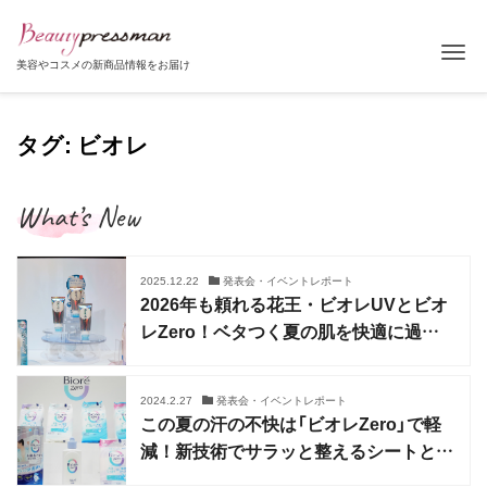
Tog
美容やコスメの新商品情報をお届け
タグ: ビオレ
What’s New
2025.12.22
発表会・イベントレポート
2026年も頼れる花王・ビオレUVとビオ
レZero！ベタつく夏の肌を快適に過ご
すアイテムが登場
2024.2.27
発表会・イベントレポート
この夏の汗の不快は「ビオレZero」で軽
減！新技術でサラッと整えるシートとロ
ーションが登場