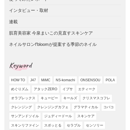
インタビュー・取材
連載
肌育美容家 今泉まいこの見直すスキンケア
ネイルサロンf’bloomが提案する季節のネイル
Keyword
HOW TO
J47
MiMC
NS-komachi
ONSENSOU
POLA
めぐりズム
アタックZERO
イプサ
エティーク
オラプレックス
キューピー
キールズ
クリスマスコフレ
クレンジング
クレンジングカフェ
グラマティカル
コバコ
サンアンドソイル
ジュディードール
スキンケア
スキンリファイン
スポッとる
セラプル
センソリー