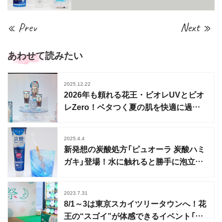
« Prev
Next »
あわせて読みたい
2025.12.22
2026年も頼れる花王・ビオレUVとビオ
レZero！ベタつく夏の肌を快適に過ご
すアイテムが登場
2025.4.4
新発想の炭酸処方「ピュオーラ 炭酸ハミ
ガキ」登場！水に触れると勝手に泡立つ
ハミガキ
2023.7.31
8/1～3は東京スカイツリータウンへ！花
王の“スゴイ”が体感できるイベント「月