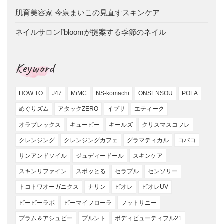
肌育美容家 今泉まいこの見直すスキンケア
ネイルサロンf’bloomが提案する季節のネイル
Keyword
HOW TO
J47
MiMC
NS-komachi
ONSENSOU
POLA
めぐりズム
アタックZERO
イプサ
エティーク
オラプレックス
キューピー
キールズ
クリスマスコフレ
クレンジング
クレンジングカフェ
グラマティカル
コバコ
サンアンドソイル
ジュディードール
スキンケア
スキンリファイン
スポッとる
セラプル
センソリー
トコトワオーガニクス
ナリン
ビオレ
ビオレUV
ビービーラボ
ビーマイフローラ
フットサニー
プラム＆アシュビー
プルント
ボディビューティフル21