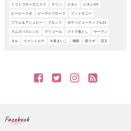
トコトワオーガニクス
ナリン
ビオレ
ビオレUV
ビービーラボ
ビーマイフローラ
フットサニー
プラム＆アシュビー
プルント
ボディビューティフル21
マムズバスレシピ
マリコール
メイク落とし
ヤーマン
ヨル
ヴァントルテ
今泉まいこ
獺祭
肌ラボ
花王
Facebook