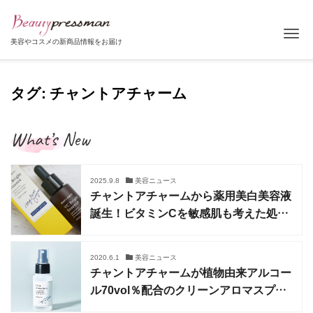
Tog
美容やコスメの新商品情報をお届け
タグ: チャントアチャーム
What’s New
2025.9.8
美容ニュース
チャントアチャームから薬用美白美容液
誕生！ビタミンCを敏感肌も考えた処方
で
2020.6.1
美容ニュース
チャントアチャームが植物由来アルコー
ル70vol％配合のクリーンアロマスプレ
ーを限定発売