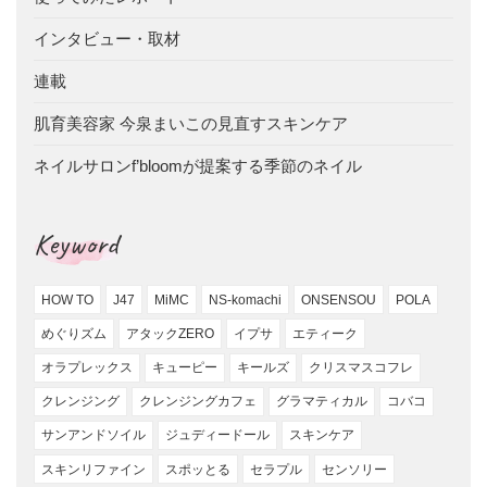
インタビュー・取材
連載
肌育美容家 今泉まいこの見直すスキンケア
ネイルサロンf’bloomが提案する季節のネイル
Keyword
HOW TO
J47
MiMC
NS-komachi
ONSENSOU
POLA
めぐりズム
アタックZERO
イプサ
エティーク
オラプレックス
キューピー
キールズ
クリスマスコフレ
クレンジング
クレンジングカフェ
グラマティカル
コバコ
サンアンドソイル
ジュディードール
スキンケア
スキンリファイン
スポッとる
セラプル
センソリー