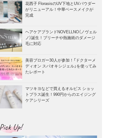
花西子 FlorasisのUV下地とUVパウダー
がリニューアル！中華ベースメイクが
完成
ヘアケアブランドNOVELLNO（ノヴェル
ノ）誕生！ブリーチや熱施術のダメージ
毛に対応
美容ブロガー30人が参加！「ドクターメ
ディオン スパオキシジェル」を使ってみ
たレポート
マツキヨなどで買えるオルビス ショッ
トプラス誕生！990円からのエイジング
ケアシリーズ
Pick Up!