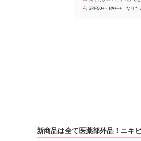
SPF50+・PA+++！
新商品は全て医薬部外品！ニキ