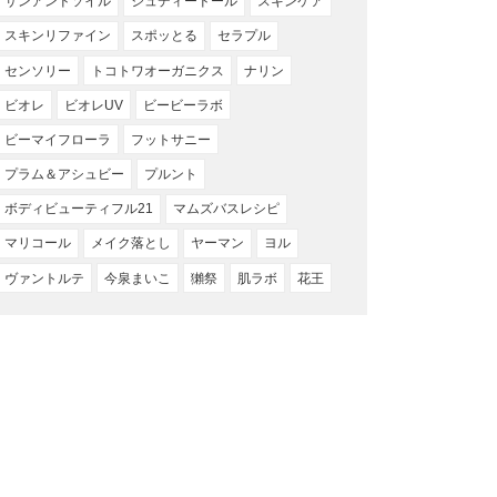
サンアンドソイル
ジュディードール
スキンケア
スキンリファイン
スポッとる
セラプル
センソリー
トコトワオーガニクス
ナリン
ビオレ
ビオレUV
ビービーラボ
ビーマイフローラ
フットサニー
プラム＆アシュビー
プルント
ボディビューティフル21
マムズバスレシピ
マリコール
メイク落とし
ヤーマン
ヨル
ヴァントルテ
今泉まいこ
獺祭
肌ラボ
花王