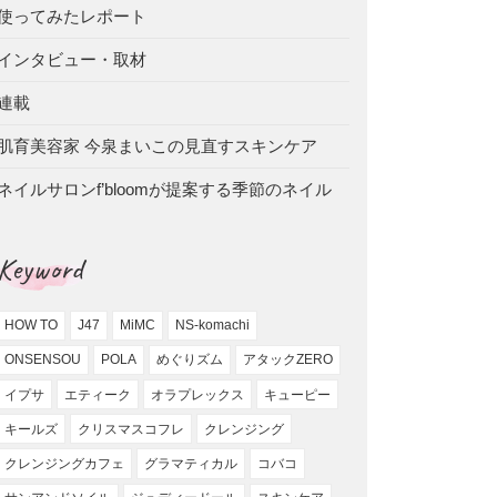
使ってみたレポート
インタビュー・取材
連載
肌育美容家 今泉まいこの見直すスキンケア
ネイルサロンf’bloomが提案する季節のネイル
Keyword
HOW TO
J47
MiMC
NS-komachi
ONSENSOU
POLA
めぐりズム
アタックZERO
イプサ
エティーク
オラプレックス
キューピー
キールズ
クリスマスコフレ
クレンジング
クレンジングカフェ
グラマティカル
コバコ