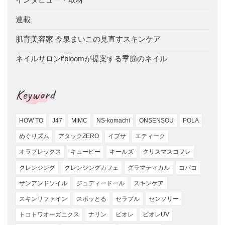
連載
肌育美容家 今泉まいこの見直すスキンケア
ネイルサロンf’bloomが提案する季節のネイル
Keyword
HOW TO
J47
MiMC
NS-komachi
ONSENSOU
POLA
めぐりズム
アタックZERO
イプサ
エティーク
オラプレックス
キューピー
キールズ
クリスマスコフレ
クレンジング
クレンジングカフェ
グラマティカル
コバコ
サンアンドソイル
ジュディードール
スキンケア
スキンリファイン
スポッとる
セラプル
センソリー
トコトワオーガニクス
ナリン
ビオレ
ビオレUV