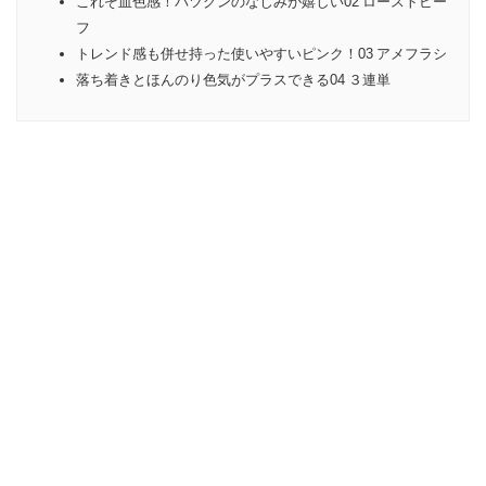
これぞ血色感！バツグンのなじみが嬉しい02 ローストビー
フ
トレンド感も併せ持った使いやすいピンク！03 アメフラシ
落ち着きとほんのり色気がプラスできる04 ３連単