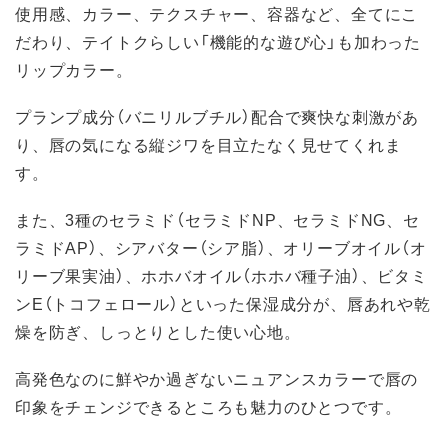
使用感、カラー、テクスチャー、容器など、全てにこ
だわり、テイトクらしい「機能的な遊び心」も加わった
リップカラー。
プランプ成分（バニリルブチル）配合で爽快な刺激があ
り、唇の気になる縦ジワを目立たなく見せてくれま
す。
また、3種のセラミド（セラミドNP、セラミドNG、セ
ラミドAP）、シアバター（シア脂）、オリーブオイル（オ
リーブ果実油）、ホホバオイル（ホホバ種子油）、ビタミ
ンE（トコフェロール）といった保湿成分が、唇あれや乾
燥を防ぎ、しっとりとした使い心地。
高発色なのに鮮やか過ぎないニュアンスカラーで唇の
印象をチェンジできるところも魅力のひとつです。