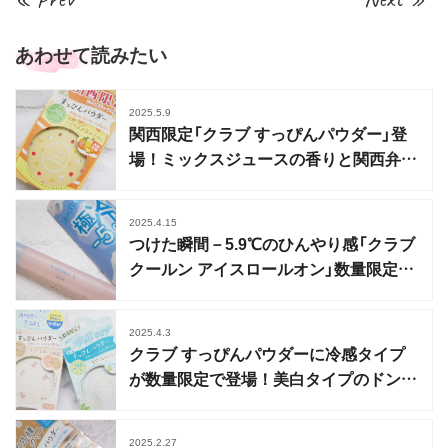
あわせて読みたい
2025.5.9
関西限定「クラブ すっぴんパウダー」登
場！ミックスジュースの香りと関西弁パ
ッケージ
2025.4.15
つけた瞬間－5.9℃のひんやり感「クラブ
クールン アイスロールオン」数量限定で
登場
2025.4.3
クラブ すっぴんパウダーに冷感タイプ
が数量限定で登場！美白タイプのドンキ
限定も紹介
2025.2.27