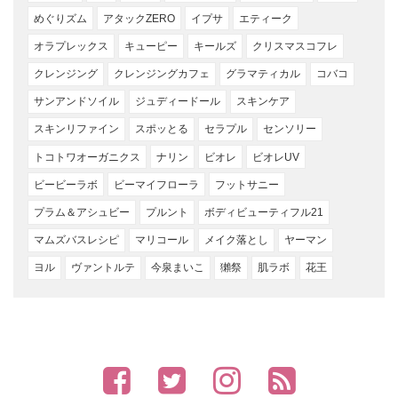
めぐりズム
アタックZERO
イプサ
エティーク
オラプレックス
キューピー
キールズ
クリスマスコフレ
クレンジング
クレンジングカフェ
グラマティカル
コバコ
サンアンドソイル
ジュディードール
スキンケア
スキンリファイン
スポッとる
セラプル
センソリー
トコトワオーガニクス
ナリン
ビオレ
ビオレUV
ビービーラボ
ビーマイフローラ
フットサニー
プラム＆アシュビー
プルント
ボディビューティフル21
マムズバスレシピ
マリコール
メイク落とし
ヤーマン
ヨル
ヴァントルテ
今泉まいこ
獺祭
肌ラボ
花王