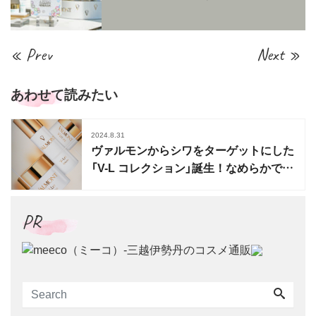
« Prev
Next »
あわせて読みたい
2024.8.31
ヴァルモンからシワをターゲットにした
「V-L コレクション」誕生！なめらかで引
き締まった肌へ
PR