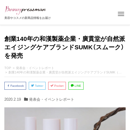
Tog
美容やコスメの新商品情報をお届け
創業140年の和漢製薬企業・廣貫堂が自然派
エイジングケアブランドSUMK（スムーク）
を発売
TOP
発表会・イベントレポート
創業140年の和漢製薬企業・廣貫堂が自然派エイジングケアブランドSUMK（スムーク）を発売
Facebook
Twitter
Pocket
LINE
2020.2.19
発表会・イベントレポート