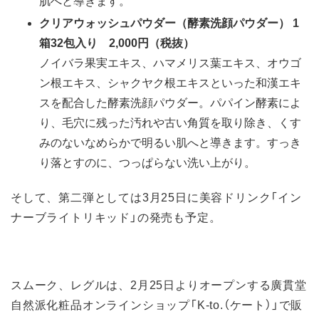
肌へと導きます。
クリアウォッシュパウダー（酵素洗顔パウダー） 1
箱32包入り 2,000円（税抜）
ノイバラ果実エキス、ハマメリス葉エキス、オウゴ
ン根エキス、シャクヤク根エキスといった和漢エキ
スを配合した酵素洗顔パウダー。パパイン酵素によ
り、毛穴に残った汚れや古い角質を取り除き、くす
みのないなめらかで明るい肌へと導きます。すっき
り落とすのに、つっぱらない洗い上がり。
そして、第二弾としては3月25日に美容ドリンク「イン
ナーブライトリキッド」の発売も予定。
スムーク、レグルは、2月25日よりオープンする廣貫堂
自然派化粧品オンラインショップ「K-to.（ケート）」で販