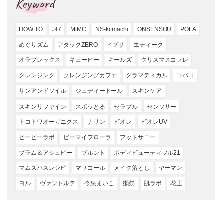
Keyword
HOW TO
J47
MiMC
NS-komachi
ONSENSOU
POLA
めぐりズム
アタックZERO
イプサ
エティーク
オラプレックス
キューピー
キールズ
クリスマスコフレ
クレンジング
クレンジングカフェ
グラマティカル
コバコ
サンアンドソイル
ジュディードール
スキンケア
スキンリファイン
スポッとる
セラプル
センソリー
トコトワオーガニクス
ナリン
ビオレ
ビオレUV
ビービーラボ
ビーマイフローラ
フットサニー
プラム＆アシュビー
プルント
ボディビューティフル21
マムズバスレシピ
マリコール
メイク落とし
ヤーマン
ヨル
ヴァントルテ
今泉まいこ
獺祭
肌ラボ
花王