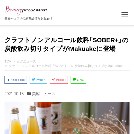
Tog
美容やコスメの新商品情報をお届け
クラフトノンアルコール飲料「SOBER+」の
炭酸飲み切りタイプがMakuakeに登場
TOP
美容ニュース
クラフトノンアルコール飲料「SOBER+」の炭酸飲み切りタイプがMakuakeに登場
Facebook
Twitter
Pocket
LINE
2021.10.15
美容ニュース