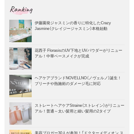
Ranking
伊藤園発ジャスミンの香りに特化したCrazy
Jasmine（クレイジージャスミン）本格始動
花西子 FlorasisのUV下地とUVパウダーがリニュー
アル！中華ベースメイクが完成
ヘアケアブランドNOVELLNO（ノヴェルノ）誕生！
ブリーチや熱施術のダメージ毛に対応
ストレートヘアケアStraine（ストレイン）がリニュー
アル！普通～太い髪用と細い髪用の2タイプ
美容ブロガー30人が参加！「ドクターメディオン ス