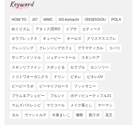
Keyword
HOW TO
J47
MiMC
NS-komachi
ONSENSOU
POLA
めぐりズム
アタックZERO
イプサ
エティーク
オラプレックス
キューピー
キールズ
クリスマスコフレ
クレンジング
クレンジングカフェ
グラマティカル
コバコ
サンアンドソイル
ジュディードール
スキンケア
スキンリファイン
スポッとる
セラプル
センソリー
トコトワオーガニクス
ナリン
ビオレ
ビオレUV
ビービーラボ
ビーマイフローラ
フットサニー
プラム＆アシュビー
プルント
ボディビューティフル21
マムズバスレシピ
マリコール
メイク落とし
ヤーマン
ヨル
ヴァントルテ
今泉まいこ
獺祭
肌ラボ
花王