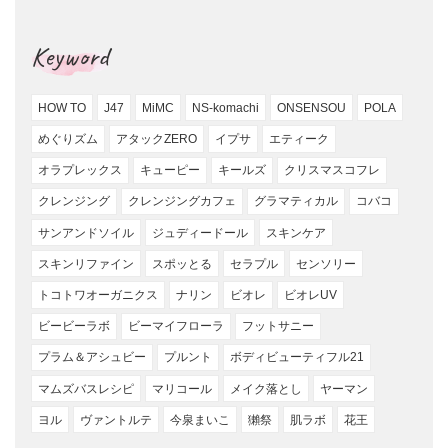
Keyword
HOW TO
J47
MiMC
NS-komachi
ONSENSOU
POLA
めぐりズム
アタックZERO
イプサ
エティーク
オラプレックス
キューピー
キールズ
クリスマスコフレ
クレンジング
クレンジングカフェ
グラマティカル
コバコ
サンアンドソイル
ジュディードール
スキンケア
スキンリファイン
スポッとる
セラプル
センソリー
トコトワオーガニクス
ナリン
ビオレ
ビオレUV
ビービーラボ
ビーマイフローラ
フットサニー
プラム＆アシュビー
プルント
ボディビューティフル21
マムズバスレシピ
マリコール
メイク落とし
ヤーマン
ヨル
ヴァントルテ
今泉まいこ
獺祭
肌ラボ
花王