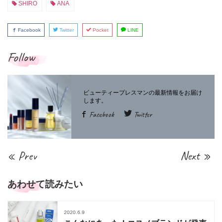
SHIRO
ANA
Facebook
Twitter
Pocket
LINE
Follow
Facebook
Twitter
« Prev
Next »
あわせて読みたい
2020.6.9