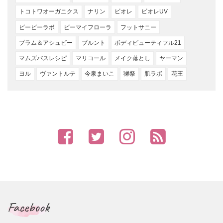
トコトワオーガニクス
ナリン
ビオレ
ビオレUV
ビービーラボ
ビーマイフローラ
フットサニー
プラム＆アシュビー
プルント
ボディビューティフル21
マムズバスレシピ
マリコール
メイク落とし
ヤーマン
ヨル
ヴァントルテ
今泉まいこ
獺祭
肌ラボ
花王
Facebook