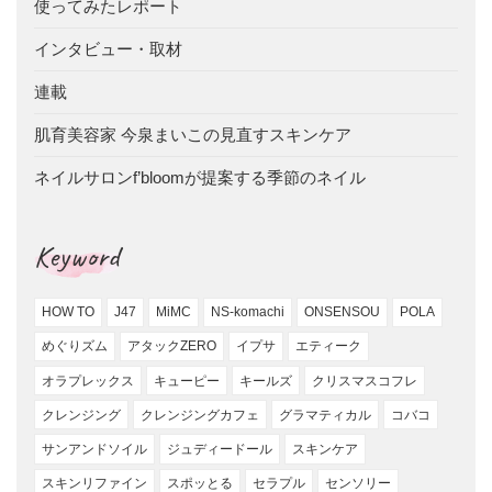
使ってみたレポート
インタビュー・取材
連載
肌育美容家 今泉まいこの見直すスキンケア
ネイルサロンf’bloomが提案する季節のネイル
Keyword
HOW TO
J47
MiMC
NS-komachi
ONSENSOU
POLA
めぐりズム
アタックZERO
イプサ
エティーク
オラプレックス
キューピー
キールズ
クリスマスコフレ
クレンジング
クレンジングカフェ
グラマティカル
コバコ
サンアンドソイル
ジュディードール
スキンケア
スキンリファイン
スポッとる
セラプル
センソリー