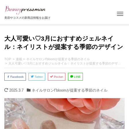
Tog
美容やコスメの新商品情報をお届け
大人可愛い♡3月におすすめジェルネイ
ル：ネイリストが提案する季節のデザイン
TOP
連載
ネイルサロンf’bloomが提案する季節のネイル
大人可愛い♡3月におすすめジェルネイル：ネイリストが提案する季節のデザイン
Facebook
Twitter
Pocket
LINE
2025.3.7
ネイルサロンf’bloomが提案する季節のネイル