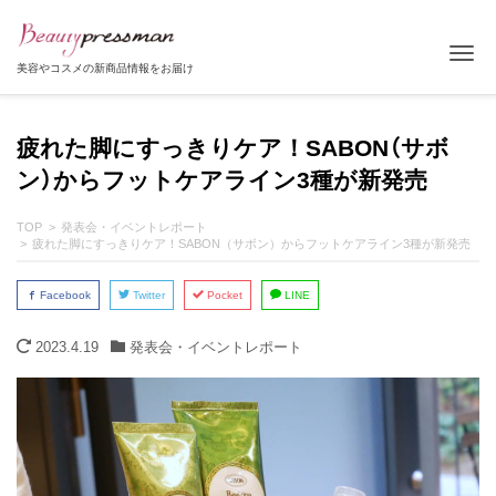
Tog
美容やコスメの新商品情報をお届け
疲れた脚にすっきりケア！SABON（サボ
ン）からフットケアライン3種が新発売
TOP
発表会・イベントレポート
疲れた脚にすっきりケア！SABON（サボン）からフットケアライン3種が新発売
Facebook
Twitter
Pocket
LINE
2023.4.19
発表会・イベントレポート