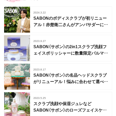
2024.3.22
SABONのボディスクラブが初リニュー
アル！赤楚衛二さんがアンバサダーに就
任
2023.9.27
SABON（サボン）の2in1スクラブ洗顔フ
ェイスポリッシャーに数量限定パルマロ
ーザの香り
2023.8.17
SABON（サボン）の名品ヘッドスクラブ
がリニューアル！悩みに合わせて選べる
3種類に
2023.5.25
スクラブ洗顔や保湿ジュレなど
SABON（サボン）のローズフェイスケア