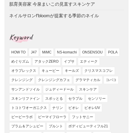
肌育美容家 今泉まいこの見直すスキンケア
ネイルサロンf’bloomが提案する季節のネイル
Keyword
HOW TO
J47
MiMC
NS-komachi
ONSENSOU
POLA
めぐりズム
アタックZERO
イプサ
エティーク
オラプレックス
キューピー
キールズ
クリスマスコフレ
クレンジング
クレンジングカフェ
グラマティカル
コバコ
サンアンドソイル
ジュディードール
スキンケア
スキンリファイン
スポッとる
セラプル
センソリー
トコトワオーガニクス
ナリン
ビオレ
ビオレUV
ビービーラボ
ビーマイフローラ
フットサニー
プラム＆アシュビー
プルント
ボディビューティフル21