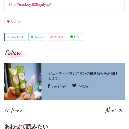
http://mickey.828.girly.jp/
サボン
Facebook
Twitter
Pocket
LINE
Follow
Facebook
Twitter
« Prev
Next »
あわせて読みたい