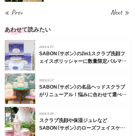
« Prev
Next »
あわせて読みたい
2023.9.27
SABON（サボン）の2in1スクラブ洗顔フ
ェイスポリッシャーに数量限定パルマロ
ーザの香り
2023.8.17
SABON（サボン）の名品ヘッドスクラブ
がリニューアル！悩みに合わせて選べる
3種類に
2023.5.25
スクラブ洗顔や保湿ジュレなど
SABON（サボン）のローズフェイスケア
ラインに新作が登場