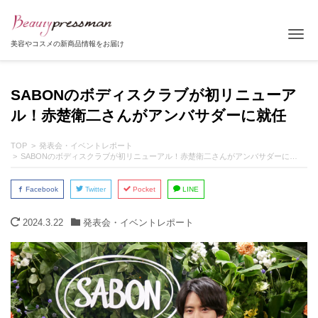
Tog
美容やコスメの新商品情報をお届け
SABONのボディスクラブが初リニューア
ル！赤楚衛二さんがアンバサダーに就任
TOP
発表会・イベントレポート
SABONのボディスクラブが初リニューアル！赤楚衛二さんがアンバサダーに就任
Facebook
Twitter
Pocket
LINE
2024.3.22
発表会・イベントレポート