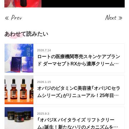
« Prev
Next »
あわせて読みたい
2026.7.14
ロートの医療機関専売スキンケアブラン
ド ダーマセプトRXから濃厚クリームマ
スクが登場
2026.1.15
オバジのビタミンC美容液「オバジCセラ
ムシリーズ」がリニューアル！25年目の
進化
2025.9.3
「オバジX バイタライズ リフトクリー
ム」誕生！新たなハリのメカニズムを解