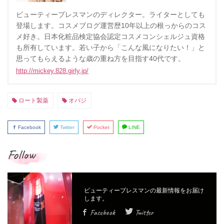
ビューティープレスマンのディレクター。ライターとしても
登場します。コスメブログ運営歴10年以上の根っからのコス
メ好き。日本化粧品検定協会認定コスメコンシェルジュ資格
も所有しています。若い子から「こんな風になりたい！」と
思ってもらえるような歳の重ね方を目指す40代です。
http://mickey.828.girly.jp/
ロート製薬
オバジ
Facebook
Twitter
Pocket
LINE
Follow
Facebook
Twitter