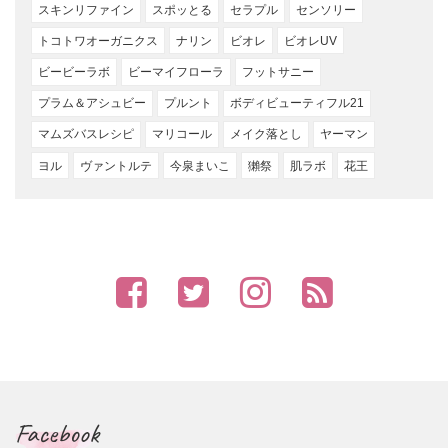
スキンリファイン
スポッとる
セラプル
センソリー
トコトワオーガニクス
ナリン
ビオレ
ビオレUV
ビービーラボ
ビーマイフローラ
フットサニー
プラム＆アシュビー
プルント
ボディビューティフル21
マムズバスレシピ
マリコール
メイク落とし
ヤーマン
ヨル
ヴァントルテ
今泉まいこ
獺祭
肌ラボ
花王
Facebook