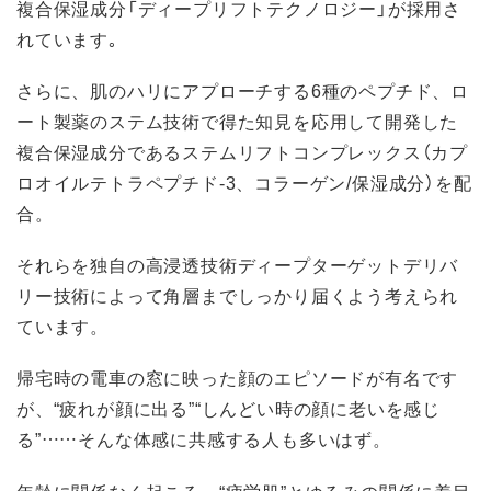
複合保湿成分「ディープリフトテクノロジー」が採用さ
れています｡
さらに、肌のハリにアプローチする6種のペプチド、ロ
ート製薬のステム技術で得た知⾒を応⽤して開発した
複合保湿成分であるステムリフトコンプレックス（カプ
ロオイルテトラペプチド-3、コラーゲン/保湿成分）を配
合。
それらを独自の高浸透技術ディープターゲットデリバ
リー技術によって角層までしっかり届くよう考えられ
ています。
帰宅時の電車の窓に映った顔のエピソードが有名です
が、“疲れが顔に出る”“しんどい時の顔に老いを感じ
る”……そんな体感に共感する人も多いはず。
年齢に関係なく起こる、“疲労肌”とゆるみの関係に着目