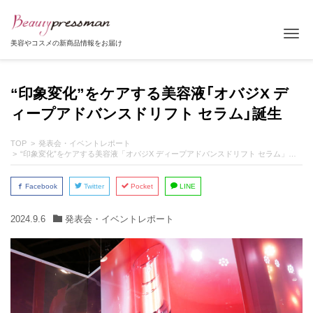
Tog
美容やコスメの新商品情報をお届け
“印象変化”をケアする美容液「オバジX デ
ィープアドバンスドリフト セラム」誕生
TOP
発表会・イベントレポート
“印象変化”をケアする美容液「オバジX ディープアドバンスドリフト セラム」誕生
Facebook
Twitter
Pocket
LINE
2024.9.6
発表会・イベントレポート