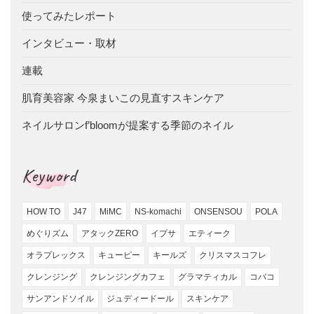
使ってみたレポート
インタビュー・取材
連載
肌育美容家 今泉まいこの見直すスキンケア
ネイルサロンf’bloomが提案する季節のネイル
Keyword
HOW TO
J47
MiMC
NS-komachi
ONSENSOU
POLA
めぐりズム
アタックZERO
イプサ
エティーク
オラプレックス
キューピー
キールズ
クリスマスコフレ
クレンジング
クレンジングカフェ
グラマティカル
コバコ
サンアンドソイル
ジュディードール
スキンケア