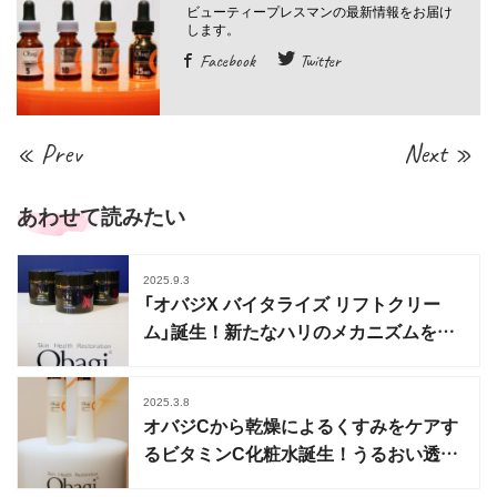
Facebook
Twitter
« Prev
Next »
あわせて読みたい
2025.9.3
「オバジX バイタライズ リフトクリー
ム」誕生！新たなハリのメカニズムを解
明したロートの知見を搭載
2025.3.8
オバジCから乾燥によるくすみをケアす
るビタミンC化粧水誕生！うるおい透明
感