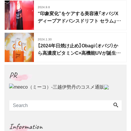
2024.9.6
“印象変化”をケアする美容液「オバジX
ディープアドバンスドリフト セラム」誕
生
2024.1.30
【2024年日焼け止め】Obagi（オバジ）か
ら高濃度ビタミンC×高機能UVが誕生！
BBタイプも
PR
Information