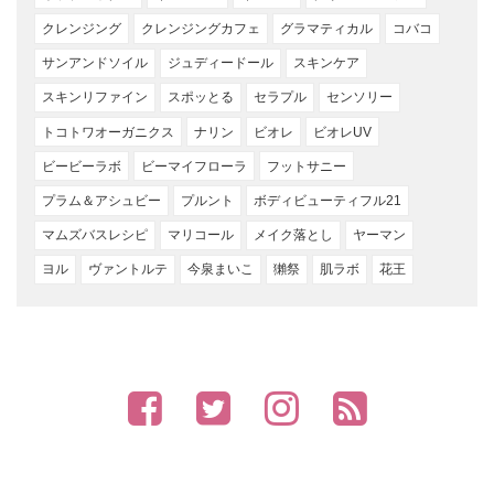
クレンジング
クレンジングカフェ
グラマティカル
コバコ
サンアンドソイル
ジュディードール
スキンケア
スキンリファイン
スポッとる
セラプル
センソリー
トコトワオーガニクス
ナリン
ビオレ
ビオレUV
ビービーラボ
ビーマイフローラ
フットサニー
プラム＆アシュビー
プルント
ボディビューティフル21
マムズバスレシピ
マリコール
メイク落とし
ヤーマン
ヨル
ヴァントルテ
今泉まいこ
獺祭
肌ラボ
花王