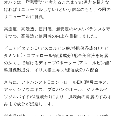
オバジは、「“完璧”だと考えるこれまでの処方を超えな
ければリニューアルしない」という信念のもと、今回の
リニューアルに挑戦。
高濃度、高浸透、使用感、超安定の4つのバランスを守
りつつ、高浸透と使用感の向上を目指しました。
ピュアビタミンC（アスコルビン酸/整肌保湿成分）とビ
タミンE（トコフェロール/保湿成分）配合美容液を角層
の深くまで届けるディープCポーター（アスコルビン酸/
整肌保湿成分、イリス根エキス/保湿成分）を配合。
さらに、アドバンスドCコントロールEX（酵母エキス、
アッケシソウエキス、プロパンジオール、ジメチルイ
ソソルバイド/保湿成分）により、肌表面の角層のすみず
みまで成分が浸透します。
従来品に比べ、C5セラムは約130％、C10セラムは約