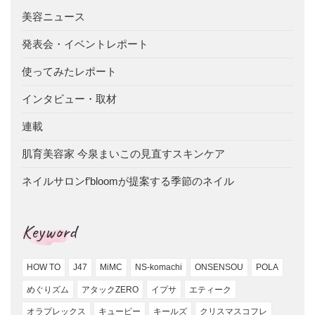
美容ニュース
発表会・イベントレポート
使ってみたレポート
インタビュー・取材
連載
肌育美容家 今泉まいこの見直すスキンケア
ネイルサロンf’bloomが提案する季節のネイル
Keyword
HOW TO
J47
MiMC
NS-komachi
ONSENSOU
POLA
めぐりズム
アタックZERO
イプサ
エティーク
オラプレックス
キューピー
キールズ
クリスマスコフレ