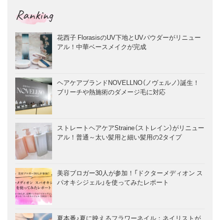
Ranking
花西子 FlorasisのUV下地とUVパウダーがリニュー
アル！中華ベースメイクが完成
ヘアケアブランドNOVELLNO（ノヴェルノ）誕生！
ブリーチや熱施術のダメージ毛に対応
ストレートヘアケアStraine（ストレイン）がリニュー
アル！普通～太い髪用と細い髪用の2タイプ
美容ブロガー30人が参加！「ドクターメディオン ス
パオキシジェル」を使ってみたレポート
夏本番♪夏に映えるフラワーネイル：ネイリストが