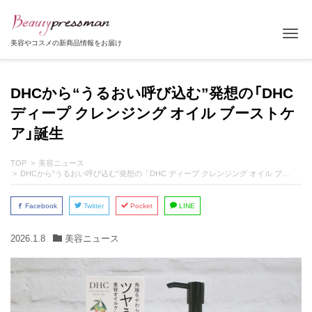
Tog
美容やコスメの新商品情報をお届け
DHCから“うるおい呼び込む”発想の「DHC
ディープ クレンジング オイル ブーストケ
ア」誕生
TOP
美容ニュース
DHCから“うるおい呼び込む”発想の「DHC ディープ クレンジング オイル ブーストケア」誕生
Facebook
Twitter
Pocket
LINE
2026.1.8
美容ニュース