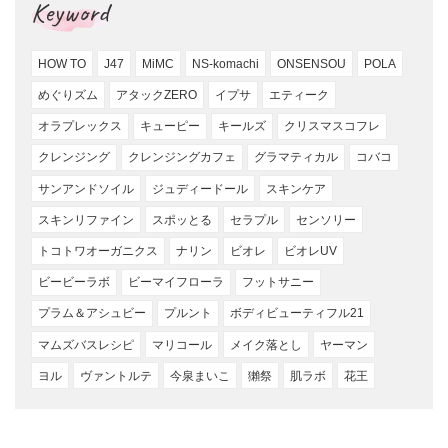
Keyword
HOW TO
J47
MiMC
NS-komachi
ONSENSOU
POLA
めぐりズム
アタックZERO
イプサ
エティーク
オラプレックス
キューピー
キールズ
クリスマスコフレ
クレンジング
クレンジングカフェ
グラマティカル
コバコ
サンアンドソイル
ジュディードール
スキンケア
スキンリファイン
スポッとる
セラプル
センソリー
トコトワオーガニクス
ナリン
ビオレ
ビオレUV
ビービーラボ
ビーマイフローラ
フットサニー
プラム＆アシュビー
プルント
ボディビューティフル21
マムズバスレシピ
マリコール
メイク落とし
ヤーマン
ヨル
ヴァントルテ
今泉まいこ
獺祭
肌ラボ
花王