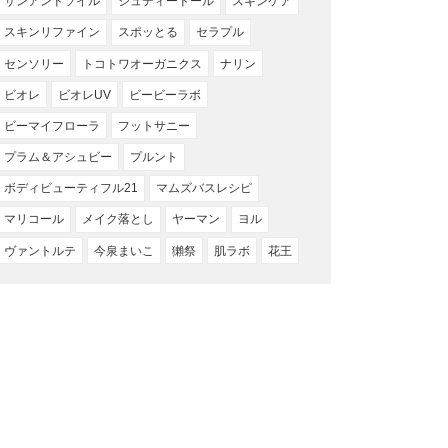
サンアンドソイル
ジュディードール
スキンケア
スキンリファイン
スポッとる
セラプル
センソリー
トコトワオーガニクス
ナリン
ビオレ
ビオレUV
ビービーラボ
ビーマイフローラ
フットサニー
プラム＆アシュビー
プルント
ボディビューティフル21
マムズバスレシピ
マリコール
メイク落とし
ヤーマン
ヨル
ヴァントルテ
今泉まいこ
獺祭
肌ラボ
花王