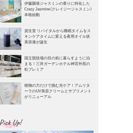
伊藤園発ジャスミンの香りに特化した
Crazy Jasmine（クレイジージャスミン）
本格始動
資生堂 リバイタルから睡眠タイムをス
キンケアタイムに変える夜用オイル状
美容液が誕生
国立競技場の目の前に暮らすように泊
まる！三井ガーデンホテル神宮外苑の
杜プレミア
植物の力だけで挑む光ケア！アムリタ
ーラのUV美容クリームとサプリメント
がリニューアル
Pick Up!