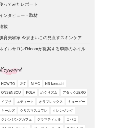
使ってみたレポート
インタビュー・取材
連載
肌育美容家 今泉まいこの見直すスキンケア
ネイルサロンf’bloomが提案する季節のネイル
Keyword
HOW TO
J47
MiMC
NS-komachi
ONSENSOU
POLA
めぐりズム
アタックZERO
イプサ
エティーク
オラプレックス
キューピー
キールズ
クリスマスコフレ
クレンジング
クレンジングカフェ
グラマティカル
コバコ