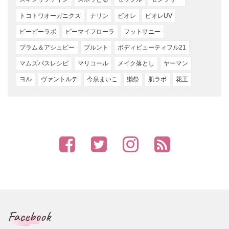
トコトワオーガニクス
ナリン
ビオレ
ビオレUV
ビービーラボ
ビーマイフローラ
フットサニー
プラム＆アシュビー
プルント
ボディビューティフル21
マムズバスレシピ
マリコール
メイク落とし
ヤーマン
ヨル
ヴァントルテ
今泉まいこ
獺祭
肌ラボ
花王
Facebook