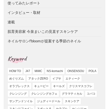
使ってみたレポート
インタビュー・取材
連載
肌育美容家 今泉まいこの見直すスキンケア
ネイルサロンf’bloomが提案する季節のネイル
Keyword
HOW TO
J47
MiMC
NS-komachi
ONSENSOU
POLA
めぐりズム
アタックZERO
イプサ
エティーク
オラプレックス
キューピー
キールズ
クリスマスコフレ
クレンジング
クレンジングカフェ
グラマティカル
コバコ
サンアンドソイル
ジュディードール
スキンケア
スキンリファイン
スポッとる
セラプル
センソリー