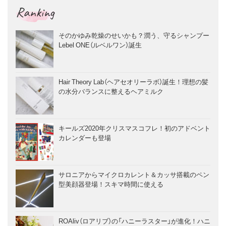
Ranking
そのかゆみ乾燥のせいかも？潤う、守るシャンプー
Lebel ONE（ルベルワン）誕生
Hair Theory Lab（ヘアセオリーラボ）誕生！理想の髪
の水分バランスに整えるヘアミルク
キールズ2020年クリスマスコフレ！初のアドベント
カレンダーも登場
サロニアからマイクロカレント＆カッサ搭載のペン
型美顔器登場！スキマ時間に使える
ROAliv（ロアリブ）の「ハニーラスター」が進化！ハニ