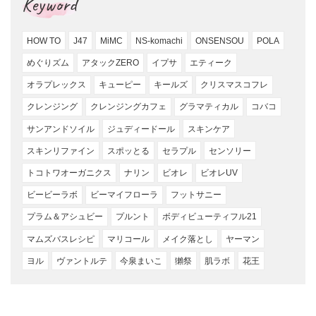
Keyword
HOW TO
J47
MiMC
NS-komachi
ONSENSOU
POLA
めぐりズム
アタックZERO
イプサ
エティーク
オラプレックス
キューピー
キールズ
クリスマスコフレ
クレンジング
クレンジングカフェ
グラマティカル
コバコ
サンアンドソイル
ジュディードール
スキンケア
スキンリファイン
スポッとる
セラプル
センソリー
トコトワオーガニクス
ナリン
ビオレ
ビオレUV
ビービーラボ
ビーマイフローラ
フットサニー
プラム＆アシュビー
プルント
ボディビューティフル21
マムズバスレシピ
マリコール
メイク落とし
ヤーマン
ヨル
ヴァントルテ
今泉まいこ
獺祭
肌ラボ
花王