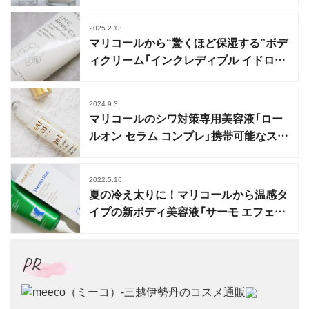
高峰保湿ラインに
2025.2.13
マリコールから“驚くほど保湿する”ボデ
ィクリーム「インクレディブル イドロス
モス コール」発売
2024.9.3
マリコールのシワ対策専用美容液「ロー
ルオン セラム コンブレ」携帯可能なスポ
ッツタイプ
2022.5.16
夏の冷え太りに！マリコールから温感タ
イプの新ボディ美容液「サーモ エフェク
ト」誕生
PR