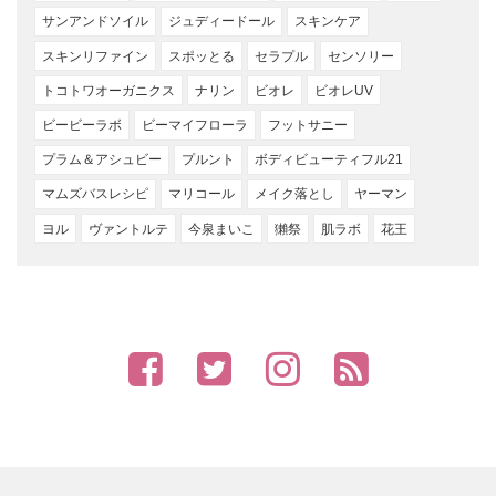
サンアンドソイル
ジュディードール
スキンケア
スキンリファイン
スポッとる
セラプル
センソリー
トコトワオーガニクス
ナリン
ビオレ
ビオレUV
ビービーラボ
ビーマイフローラ
フットサニー
プラム＆アシュビー
プルント
ボディビューティフル21
マムズバスレシピ
マリコール
メイク落とし
ヤーマン
ヨル
ヴァントルテ
今泉まいこ
獺祭
肌ラボ
花王