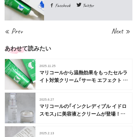
Facebook
Twitter
« Prev
Next »
あわせて読みたい
2025.11.25
マリコールから温熱効果をもったセルラ
イト対策クリーム「サーモ エフェクト プ
リュス」
2025.6.27
マリコールの「インクレディブル イドロ
スモス」に美容液とクリームが登場！最
高峰保湿ラインに
2025.2.13