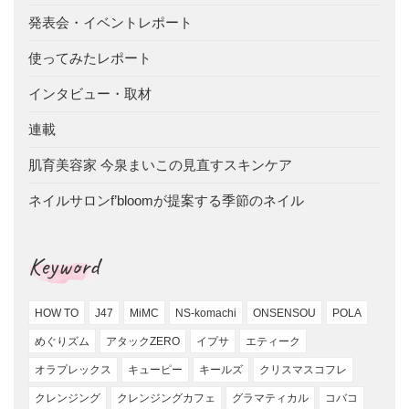
発表会・イベントレポート
使ってみたレポート
インタビュー・取材
連載
肌育美容家 今泉まいこの見直すスキンケア
ネイルサロンf’bloomが提案する季節のネイル
Keyword
HOW TO
J47
MiMC
NS-komachi
ONSENSOU
POLA
めぐりズム
アタックZERO
イプサ
エティーク
オラプレックス
キューピー
キールズ
クリスマスコフレ
クレンジング
クレンジングカフェ
グラマティカル
コバコ