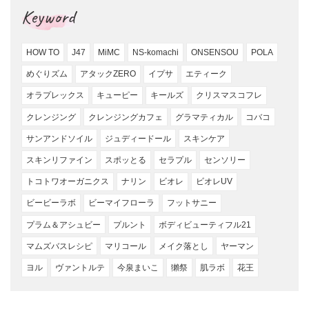
Keyword
HOW TO
J47
MiMC
NS-komachi
ONSENSOU
POLA
めぐりズム
アタックZERO
イプサ
エティーク
オラプレックス
キューピー
キールズ
クリスマスコフレ
クレンジング
クレンジングカフェ
グラマティカル
コバコ
サンアンドソイル
ジュディードール
スキンケア
スキンリファイン
スポッとる
セラプル
センソリー
トコトワオーガニクス
ナリン
ビオレ
ビオレUV
ビービーラボ
ビーマイフローラ
フットサニー
プラム＆アシュビー
プルント
ボディビューティフル21
マムズバスレシピ
マリコール
メイク落とし
ヤーマン
ヨル
ヴァントルテ
今泉まいこ
獺祭
肌ラボ
花王