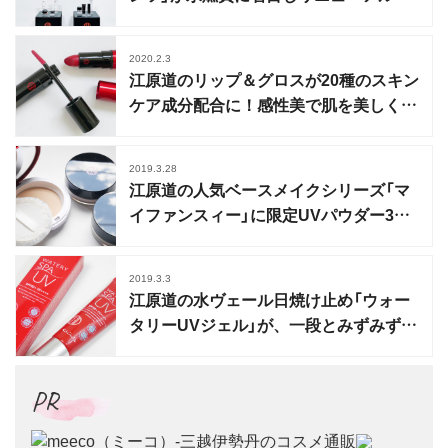
2020.2.3
江原道のリップ＆グロスが20種のスキン
ケア成分配合に！感性美で肌を美しく魅
せる
2019.3.28
江原道の人気ベースメイクシリーズ「マ
イファンスィー」に限定UVパウダー3種
が登場
2019.3.3
江原道の水ヴェール日焼け止め「ウォー
タリーUVジェル」が、一段とみずみずし
くなってリニューアル
PR