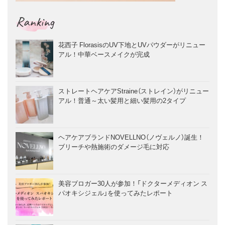
Ranking
花西子 FlorasisのUV下地とUVパウダーがリニュー
アル！中華ベースメイクが完成
ストレートヘアケアStraine（ストレイン）がリニュー
アル！普通～太い髪用と細い髪用の2タイプ
ヘアケアブランドNOVELLNO（ノヴェルノ）誕生！
ブリーチや熱施術のダメージ毛に対応
美容ブロガー30人が参加！「ドクターメディオン ス
パオキシジェル」を使ってみたレポート