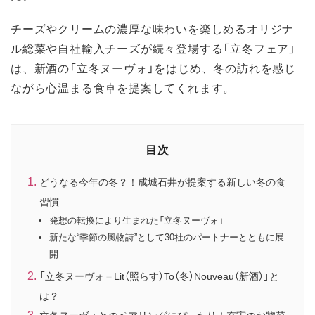
チーズやクリームの濃厚な味わいを楽しめるオリジナ
ル総菜や自社輸入チーズが続々登場する「立冬フェア」
は、新酒の「立冬ヌーヴォ」をはじめ、冬の訪れを感じ
ながら心温まる食卓を提案してくれます。
目次
どうなる今年の冬？！成城石井が提案する新しい冬の食
習慣
発想の転換により生まれた「立冬ヌーヴォ」
新たな“季節の風物詩”として30社のパートナーとともに展
開
「立冬ヌーヴォ＝Lit（照らす）To（冬）Nouveau（新酒）」と
は？
立冬ヌーヴォとのペアリングにぴったり！充実のお惣菜