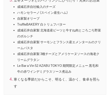
成城石井自社輸入のチーズ
ハモンセラーノ（スペイン産生ハム）
自家製オリーブ
TruffleBAKERY 白トリュフバター
成城石井自家製 北海道産ビーツと牛すね肉とごろごろ野菜
のボルシチ
成城石井自家製 サーモンとフランス産エメンタールのクリ
ームパスタ
成城石井自家製 3種チーズとアメリケーヌソースの海老ク
リームグラタン
Le Bar a Vin 52 AZABU TOKYO 期間限定メニュー 黒毛和
牛の赤ワインデミグラスソース煮込み
寒くなる季節だからこそ、明るく、温かく、食卓を照ら
す