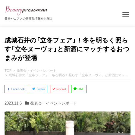
Tog
美容やコスメの新商品情報をお届け
成城石井の「立冬フェア」！冬を明るく照ら
す「立冬ヌーヴォ」と新酒にマッチするおつ
まみが登場
TOP
発表会・イベントレポート
成城石井の「立冬フェア」！冬を明るく照らす「立冬ヌーヴォ」と新酒にマッチするおつまみが登場
Facebook
Twitter
Pocket
LINE
2023.11.6
発表会・イベントレポート