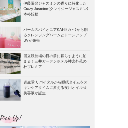
伊藤園発ジャスミンの香りに特化した
Crazy Jasmine（クレイジージャスミン）
本格始動
バームのパイオニアKAHI（カヒ）から削
るクレンジングバームとトーンアップ
UVが発売
国立競技場の目の前に暮らすように泊
まる！三井ガーデンホテル神宮外苑の
杜プレミア
資生堂 リバイタルから睡眠タイムをス
キンケアタイムに変える夜用オイル状
美容液が誕生
Pick Up!