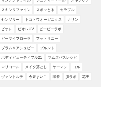
サンアンドソイル
ジュディードール
スキンケア
スキンリファイン
スポッとる
セラプル
センソリー
トコトワオーガニクス
ナリン
ビオレ
ビオレUV
ビービーラボ
ビーマイフローラ
フットサニー
プラム＆アシュビー
プルント
ボディビューティフル21
マムズバスレシピ
マリコール
メイク落とし
ヤーマン
ヨル
ヴァントルテ
今泉まいこ
獺祭
肌ラボ
花王