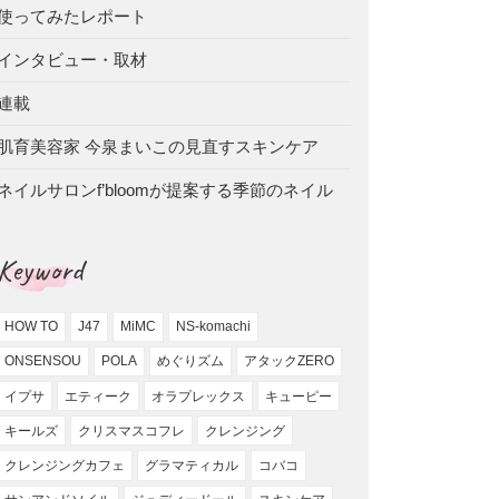
使ってみたレポート
インタビュー・取材
連載
肌育美容家 今泉まいこの見直すスキンケア
ネイルサロンf’bloomが提案する季節のネイル
Keyword
HOW TO
J47
MiMC
NS-komachi
ONSENSOU
POLA
めぐりズム
アタックZERO
イプサ
エティーク
オラプレックス
キューピー
キールズ
クリスマスコフレ
クレンジング
クレンジングカフェ
グラマティカル
コバコ