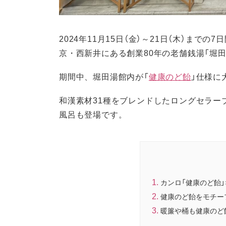
2024年11月15日（金）～21日（木）ま
京・西新井にある創業80年の老舗銭湯「堀
期間中、堀田湯館内が「
健康のど飴
」仕様に
和漢素材31種をブレンドしたロングセラー
風呂も登場です。
カンロ「健康のど飴」
健康のど飴をモチー
暖簾や桶も健康のど