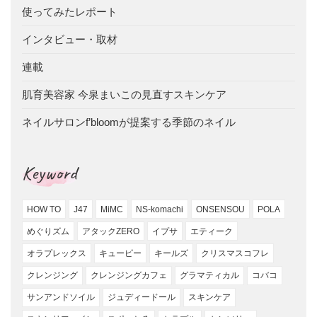
使ってみたレポート
インタビュー・取材
連載
肌育美容家 今泉まいこの見直すスキンケア
ネイルサロンf’bloomが提案する季節のネイル
Keyword
HOW TO
J47
MiMC
NS-komachi
ONSENSOU
POLA
めぐりズム
アタックZERO
イプサ
エティーク
オラプレックス
キューピー
キールズ
クリスマスコフレ
クレンジング
クレンジングカフェ
グラマティカル
コバコ
サンアンドソイル
ジュディードール
スキンケア