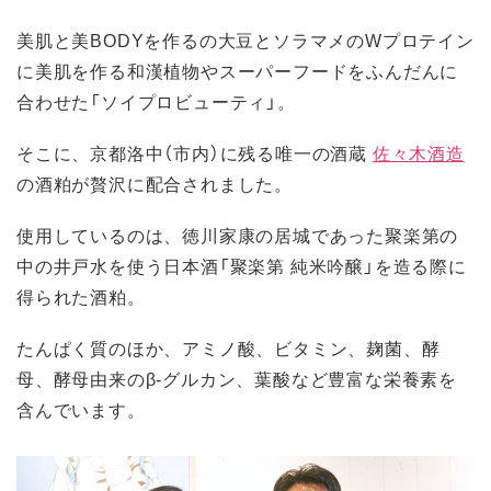
美肌と美BODYを作るの大豆とソラマメのWプロテイン
に美肌を作る和漢植物やスーパーフードをふんだんに
合わせた「ソイプロビューティ」。
そこに、京都洛中（市内）に残る唯一の酒蔵
佐々木酒造
の酒粕が贅沢に配合されました。
使用しているのは、徳川家康の居城であった聚楽第の
中の井戸水を使う日本酒「聚楽第 純米吟醸」を造る際に
得られた酒粕。
たんぱく質のほか、アミノ酸、ビタミン、麹菌、酵
母、酵母由来のβ-グルカン、葉酸など豊富な栄養素を
含んでいます。