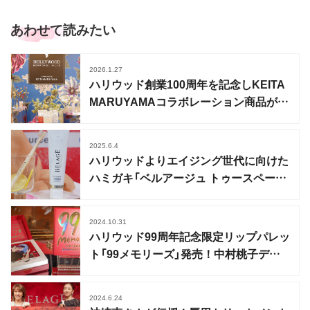
あわせて読みたい
2026.1.27
ハリウッド創業100周年を記念しKEITA
MARUYAMAコラボレーション商品が数
量限定発売
2025.6.4
ハリウッドよりエイジング世代に向けた
ハミガキ「ベルアージュ トゥースペース
ト ∞」発売
2024.10.31
ハリウッド99周年記念限定リップパレッ
ト「99メモリーズ」発売！中村桃子デザ
イン
2024.6.24