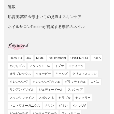
連載
肌育美容家 今泉まいこの見直すスキンケア
ネイルサロンf’bloomが提案する季節のネイル
Keyword
HOW TO
J47
MiMC
NS-komachi
ONSENSOU
POLA
めぐりズム
アタックZERO
イプサ
エティーク
オラプレックス
キューピー
キールズ
クリスマスコフレ
クレンジング
クレンジングカフェ
グラマティカル
コバコ
サンアンドソイル
ジュディードール
スキンケア
スキンリファイン
スポッとる
セラプル
センソリー
トコトワオーガニクス
ナリン
ビオレ
ビオレUV
ビービーラボ
ビーマイフローラ
フットサニー