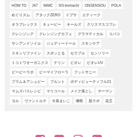
HOW TO
J47
MiMC
NS-komachi
ONSENSOU
POLA
めぐりズム
アタックZERO
イプサ
エティーク
オラプレックス
キューピー
キールズ
クリスマスコフレ
クレンジング
クレンジングカフェ
グラマティカル
コバコ
サンアンドソイル
ジュディードール
スキンケア
スキンリファイン
スポッとる
セラプル
センソリー
トコトワオーガニクス
ナリン
ビオレ
ビオレUV
ビービーラボ
ビーマイフローラ
フットサニー
プラム＆アシュビー
プルント
ボディビューティフル21
マムズバスレシピ
マリコール
メイク落とし
ヤーマン
ヨル
ヴァントルテ
今泉まいこ
獺祭
肌ラボ
花王