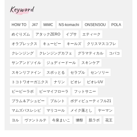
Keyword
HOW TO
J47
MiMC
NS-komachi
ONSENSOU
POLA
めぐりズム
アタックZERO
イプサ
エティーク
オラプレックス
キューピー
キールズ
クリスマスコフレ
クレンジング
クレンジングカフェ
グラマティカル
コバコ
サンアンドソイル
ジュディードール
スキンケア
スキンリファイン
スポッとる
セラプル
センソリー
トコトワオーガニクス
ナリン
ビオレ
ビオレUV
ビービーラボ
ビーマイフローラ
フットサニー
プラム＆アシュビー
プルント
ボディビューティフル21
マムズバスレシピ
マリコール
メイク落とし
ヤーマン
ヨル
ヴァントルテ
今泉まいこ
獺祭
肌ラボ
花王