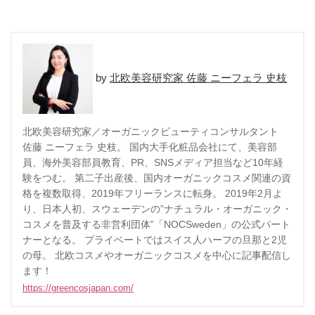
北欧美容研究家 佐藤 ニーフェラ 史枝
北欧美容研究家／オーガニックビューティコンサルタント
佐藤 ニーフェラ 史枝。 国内大手化粧品会社にて、美容部
員、海外美容部員教育、PR、SNSメディア担当など10年経
験をつむ。 第二子出産後、国内オーガニックコスメ関連の資
格を複数取得、2019年フリーランスに転身。 2019年2月よ
り、日本人初、スウェーデンの”ナチュラル・オーガニック・
コスメを普及する非営利団体”「NOCSweden」の公式パート
ナーとなる。 プライベートではスイス人ハーフの旦那と2児
の母。 北欧コスメやオーガニックコスメを中心に記事配信し
ます！
https://greencosjapan.com/