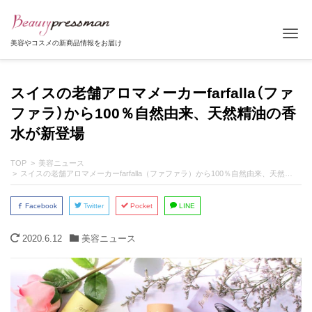
Tog
美容やコスメの新商品情報をお届け
スイスの老舗アロマメーカーfarfalla（ファ
ファラ）から100％自然由来、天然精油の香
水が新登場
TOP
美容ニュース
スイスの老舗アロマメーカーfarfalla（ファファラ）から100％自然由来、天然精油の香水が新登場
Facebook
Twitter
Pocket
LINE
2020.6.12
美容ニュース