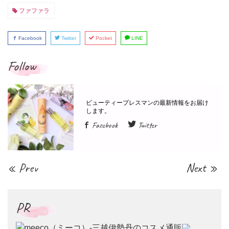
ファファラ
Facebook
Twitter
Pocket
LINE
Follow
Facebook
Twitter
« Prev
Next »
PR