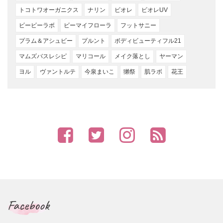
トコトワオーガニクス
ナリン
ビオレ
ビオレUV
ビービーラボ
ビーマイフローラ
フットサニー
プラム＆アシュビー
プルント
ボディビューティフル21
マムズバスレシピ
マリコール
メイク落とし
ヤーマン
ヨル
ヴァントルテ
今泉まいこ
獺祭
肌ラボ
花王
Facebook