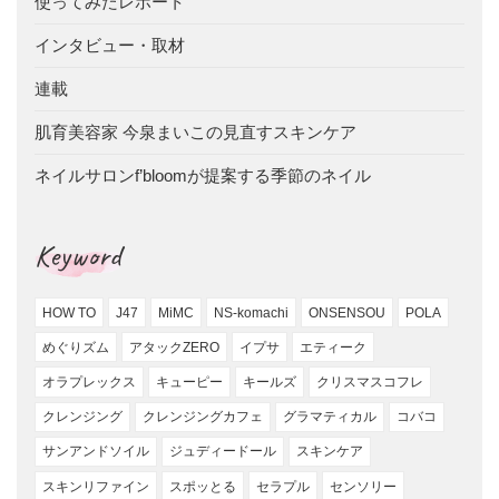
使ってみたレポート
インタビュー・取材
連載
肌育美容家 今泉まいこの見直すスキンケア
ネイルサロンf’bloomが提案する季節のネイル
Keyword
HOW TO
J47
MiMC
NS-komachi
ONSENSOU
POLA
めぐりズム
アタックZERO
イプサ
エティーク
オラプレックス
キューピー
キールズ
クリスマスコフレ
クレンジング
クレンジングカフェ
グラマティカル
コバコ
サンアンドソイル
ジュディードール
スキンケア
スキンリファイン
スポッとる
セラプル
センソリー