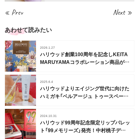
« Prev
Next »
あわせて読みたい
2026.1.27
ハリウッド創業100周年を記念しKEITA
MARUYAMAコラボレーション商品が数
量限定発売
2025.6.4
ハリウッドよりエイジング世代に向けた
ハミガキ「ベルアージュ トゥースペース
ト ∞」発売
2024.10.31
ハリウッド99周年記念限定リップパレッ
ト「99メモリーズ」発売！中村桃子デザ
イン