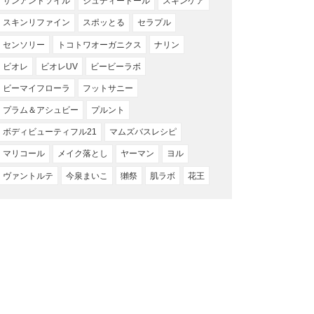
サンアンドソイル
ジュディードール
スキンケア
スキンリファイン
スポッとる
セラプル
センソリー
トコトワオーガニクス
ナリン
ビオレ
ビオレUV
ビービーラボ
ビーマイフローラ
フットサニー
プラム＆アシュビー
プルント
ボディビューティフル21
マムズバスレシピ
マリコール
メイク落とし
ヤーマン
ヨル
ヴァントルテ
今泉まいこ
獺祭
肌ラボ
花王