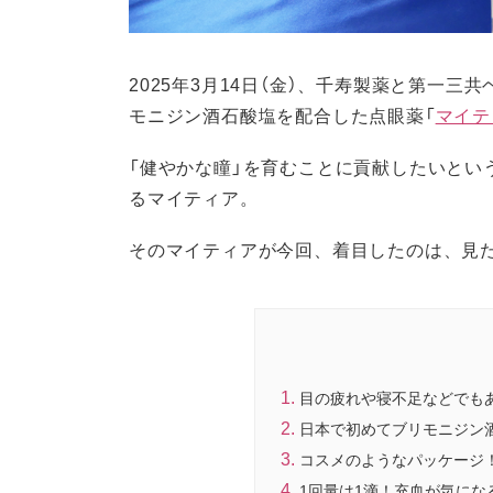
2025年3月14日（金）、千寿製薬と第一
モニジン酒石酸塩を配合した点眼薬「
マイテ
「健やかな瞳」を育むことに貢献したいとい
るマイティア。
そのマイティアが今回、着目したのは、見た
目の疲れや寝不足などでもあ
日本で初めてブリモニジン
コスメのようなパッケージ！容
1回量は1滴！充血が気にな