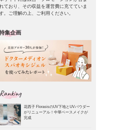
れており、その収益を運営費に充てていま
す。ご理解の上、ご利用ください。
特集企画
Ranking
花西子 FlorasisのUV下地とUVパウダー
がリニューアル！中華ベースメイクが
完成