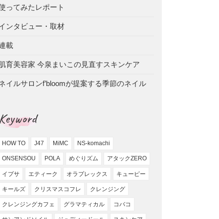
使ってみたレポート
インタビュー・取材
連載
肌育美容家 今泉まいこの見直すスキンケア
ネイルサロンf’bloomが提案する季節のネイル
Keyword
HOW TO
J47
MiMC
NS-komachi
ONSENSOU
POLA
めぐりズム
アタックZERO
イプサ
エティーク
オラプレックス
キューピー
キールズ
クリスマスコフレ
クレンジング
クレンジングカフェ
グラマティカル
コバコ