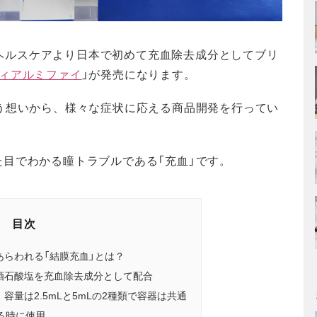
三共ヘルスケアより日本で初めて充血除去成分としてブリ
ィアルミファイ
」が発売になります。
う想いから、様々な症状に応える商品開発を行ってい
目でわかる瞳トラブルである「充血」です。
目次
らわれる「結膜充血」とは？
酒石酸塩を充血除去成分として配合
量は2.5mLと5mLの2種類で容器は共通
る時に使用