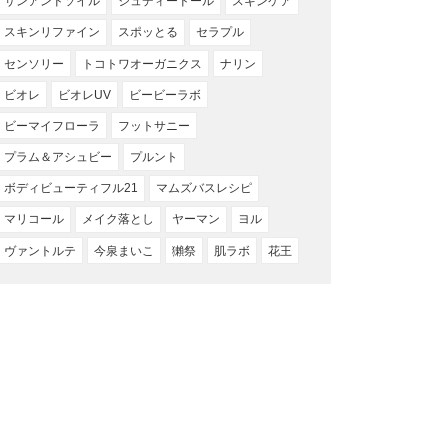
サンアンドソイル
ジュディードール
スキンケア
スキンリファイン
スポッとる
セラプル
センソリー
トコトワオーガニクス
ナリン
ビオレ
ビオレUV
ビービーラボ
ビーマイフローラ
フットサニー
プラム＆アシュビー
プルント
ボディビューティフル21
マムズバスレシピ
マリコール
メイク落とし
ヤーマン
ヨル
ヴァントルテ
今泉まいこ
獺祭
肌ラボ
花王