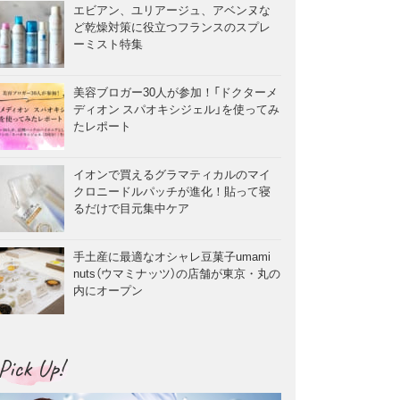
エビアン、ユリアージュ、アベンヌな
ど乾燥対策に役立つフランスのスプレ
ーミスト特集
美容ブロガー30人が参加！「ドクターメ
ディオン スパオキシジェル」を使ってみ
たレポート
イオンで買えるグラマティカルのマイ
クロニードルパッチが進化！貼って寝
るだけで目元集中ケア
手土産に最適なオシャレ豆菓子umami
nuts（ウマミナッツ）の店舗が東京・丸の
内にオープン
Pick Up!