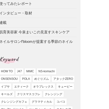
使ってみたレポート
インタビュー・取材
連載
肌育美容家 今泉まいこの見直すスキンケア
ネイルサロンf’bloomが提案する季節のネイル
Keyword
HOW TO
J47
MiMC
NS-komachi
ONSENSOU
POLA
めぐりズム
アタックZERO
イプサ
エティーク
オラプレックス
キューピー
キールズ
クリスマスコフレ
クレンジング
クレンジングカフェ
グラマティカル
コバコ