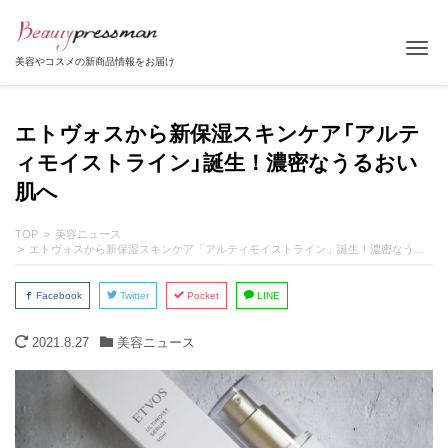
Tog
美容やコスメの新商品情報をお届け
エトヴォスから新保湿スキンケア「アルテ
ィモイストライン」誕生！濃密なうるおい
肌へ
TOP
美容ニュース
エトヴォスから新保湿スキンケア「アルティモイストライン」誕生！濃密なうるおい肌へ
Facebook
Twitter
Pocket
LINE
2021.8.27
美容ニュース