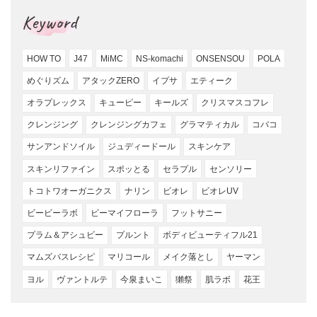
Keyword
HOW TO
J47
MiMC
NS-komachi
ONSENSOU
POLA
めぐりズム
アタックZERO
イプサ
エティーク
オラプレックス
キューピー
キールズ
クリスマスコフレ
クレンジング
クレンジングカフェ
グラマティカル
コバコ
サンアンドソイル
ジュディードール
スキンケア
スキンリファイン
スポッとる
セラプル
センソリー
トコトワオーガニクス
ナリン
ビオレ
ビオレUV
ビービーラボ
ビーマイフローラ
フットサニー
プラム＆アシュビー
プルント
ボディビューティフル21
マムズバスレシピ
マリコール
メイク落とし
ヤーマン
ヨル
ヴァントルテ
今泉まいこ
獺祭
肌ラボ
花王