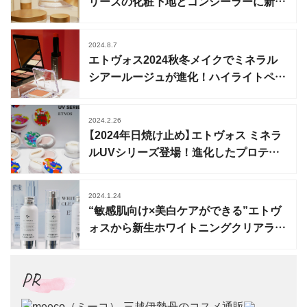
リーズの化粧下地とコンシーラーに新色
登場
2024.8.7
エトヴォス2024秋冬メイクでミネラル
シアールージュが進化！ハイライトペン
シルも登場
2024.2.26
【2024年日焼け止め】エトヴォス ミネラ
ルUVシリーズ登場！進化したプロテク
ト＆ケアラインも
2024.1.24
“敏感肌向け×美白ケアができる”エトヴ
ォスから新生ホワイトニングクリアライ
ン誕生
PR