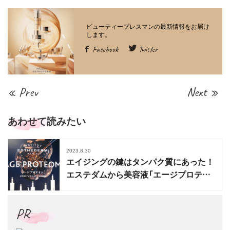
Facebook
Twitter
« Prev
Next »
あわせて読みたい
2023.8.30
エイジングの鍵はタンパク質にあった！
エステダムから美容液「エージプロテオ
ム」新登場
PR