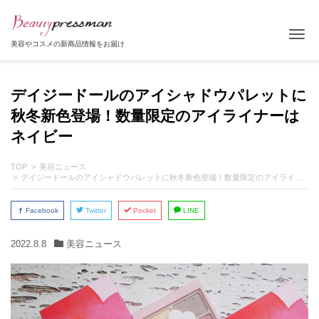
Tog
美容やコスメの新商品情報をお届け
デイジードールのアイシャドウパレットに
秋冬新色登場！数量限定のアイライナーは
ネイビー
TOP
美容ニュース
デイジードールのアイシャドウパレットに秋冬新色登場！数量限定のアイライナーはネイビー
Facebook
Twitter
Pocket
LINE
2022.8.8
美容ニュース