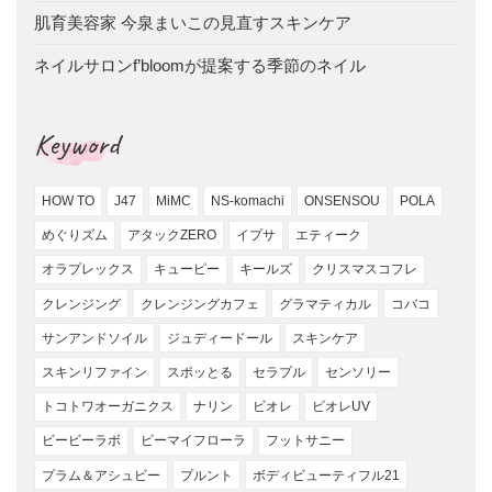
肌育美容家 今泉まいこの見直すスキンケア
ネイルサロンf’bloomが提案する季節のネイル
Keyword
HOW TO
J47
MiMC
NS-komachi
ONSENSOU
POLA
めぐりズム
アタックZERO
イプサ
エティーク
オラプレックス
キューピー
キールズ
クリスマスコフレ
クレンジング
クレンジングカフェ
グラマティカル
コバコ
サンアンドソイル
ジュディードール
スキンケア
スキンリファイン
スポッとる
セラプル
センソリー
トコトワオーガニクス
ナリン
ビオレ
ビオレUV
ビービーラボ
ビーマイフローラ
フットサニー
プラム＆アシュビー
プルント
ボディビューティフル21