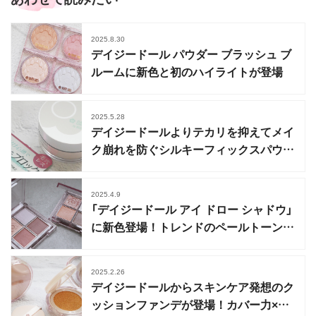
2025.8.30
デイジードール パウダー ブラッシュ ブ
ルームに新色と初のハイライトが登場
2025.5.28
デイジードールよりテカリを抑えてメイ
ク崩れを防ぐシルキーフィックスパウダ
ー登場
2025.4.9
「デイジードール アイ ドロー シャドウ」
に新色登場！トレンドのペールトーンカ
ラー2種
2025.2.26
デイジードールからスキンケア発想のク
ッションファンデが登場！カバー力×ツ