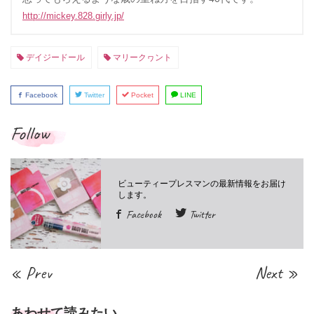
http://mickey.828.girly.jp/
デイジードール
マリークヮント
Facebook
Twitter
Pocket
LINE
Follow
Facebook
Twitter
« Prev
Next »
あわせて読みたい