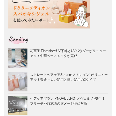
Ranking
花西子 FlorasisのUV下地とUVパウダーがリニュー
アル！中華ベースメイクが完成
ストレートヘアケアStraine（ストレイン）がリニュー
アル！普通～太い髪用と細い髪用の2タイプ
ヘアケアブランドNOVELLNO（ノヴェルノ）誕生！
ブリーチや熱施術のダメージ毛に対応