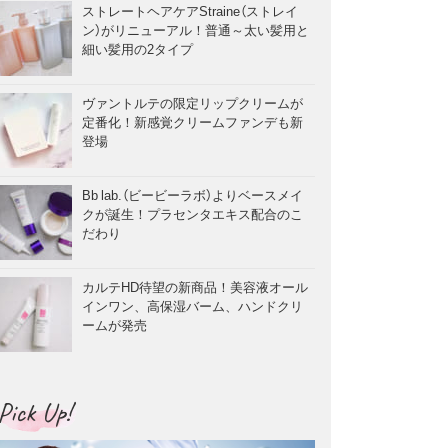
ストレートヘアケアStraine（ストレイ
ン）がリニューアル！普通～太い髪用と
細い髪用の2タイプ
ヴァントルテの限定リップクリームが
定番化！新感覚クリームファンデも新
登場
Bb lab.（ビービーラボ）よりベースメイ
クが誕生！プラセンタエキス配合のこ
だわり
カルテHD待望の新商品！美容液オール
インワン、高保湿バーム、ハンドクリ
ームが発売
Pick Up!