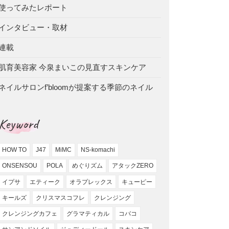
使ってみたレポート
インタビュー・取材
連載
肌育美容家 今泉まいこの見直すスキンケア
ネイルサロンf’bloomが提案する季節のネイル
Keyword
HOW TO
J47
MiMC
NS-komachi
ONSENSOU
POLA
めぐりズム
アタックZERO
イプサ
エティーク
オラプレックス
キューピー
キールズ
クリスマスコフレ
クレンジング
クレンジングカフェ
グラマティカル
コバコ