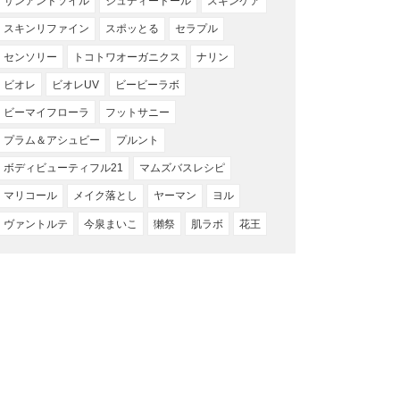
サンアンドソイル
ジュディードール
スキンケア
スキンリファイン
スポッとる
セラプル
センソリー
トコトワオーガニクス
ナリン
ビオレ
ビオレUV
ビービーラボ
ビーマイフローラ
フットサニー
プラム＆アシュビー
プルント
ボディビューティフル21
マムズバスレシピ
マリコール
メイク落とし
ヤーマン
ヨル
ヴァントルテ
今泉まいこ
獺祭
肌ラボ
花王