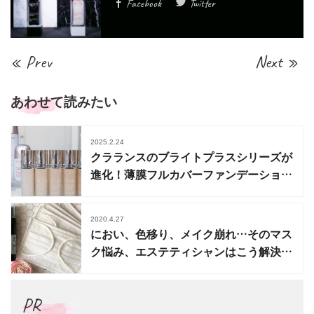
Facebook
Twitter
« Prev
Next »
あわせて読みたい
2025.2.24
クラランスのブライトプラスシリーズが
進化！薄膜フルカバーファンデーション
も誕生
2020.4.27
におい、色移り、メイク崩れ…そのマス
ク悩み、エステティシャンはこう解決し
ています！
PR