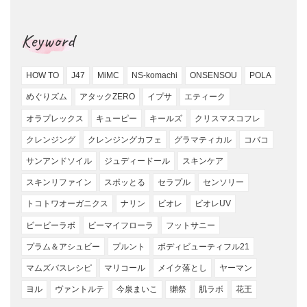
Keyword
HOW TO
J47
MiMC
NS-komachi
ONSENSOU
POLA
めぐりズム
アタックZERO
イプサ
エティーク
オラプレックス
キューピー
キールズ
クリスマスコフレ
クレンジング
クレンジングカフェ
グラマティカル
コバコ
サンアンドソイル
ジュディードール
スキンケア
スキンリファイン
スポッとる
セラプル
センソリー
トコトワオーガニクス
ナリン
ビオレ
ビオレUV
ビービーラボ
ビーマイフローラ
フットサニー
プラム＆アシュビー
プルント
ボディビューティフル21
マムズバスレシピ
マリコール
メイク落とし
ヤーマン
ヨル
ヴァントルテ
今泉まいこ
獺祭
肌ラボ
花王