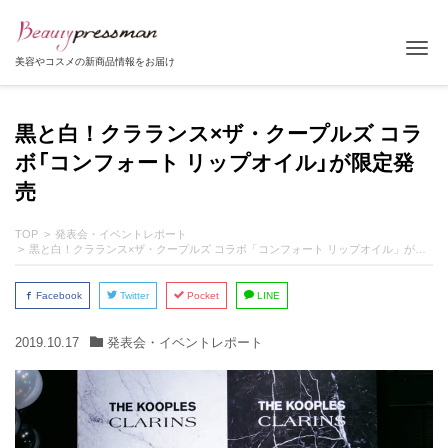
Tog
美容やコスメの新商品情報をお届け
黒と白！クラランス×ザ・クープルズ コラ
ボ「コンフォート リップオイル」が限定発
売
TOP
発表会・イベントレポート
黒と白！クラランス×ザ・クープルズ コラボ「コンフォート リップオイル」が限定発売
Facebook
Twitter
Pocket
LINE
2019.10.17
発表会・イベントレポート