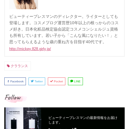
ビューティープレスマンのディレクター。ライターとしても
登場します。コスメブログ運営歴10年以上の根っからのコス
メ好き。日本化粧品検定協会認定コスメコンシェルジュ資格
も所有しています。若い子から「こんな風になりたい！」と
思ってもらえるような歳の重ね方を目指す40代です。
http://mickey.828.girly.jp/
クラランス
Facebook
Twitter
Pocket
LINE
Follow