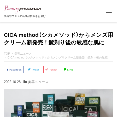
Tog
美容やコスメの新商品情報をお届け
CICA method（シカメソッド）からメンズ用
クリーム新発売！髭剃り後の敏感な肌に
TOP
美容ニュース
CICA method（シカメソッド）からメンズ用クリーム新発売！髭剃り後の敏感な肌に
Facebook
Twitter
Pocket
LINE
2022.10.28
美容ニュース