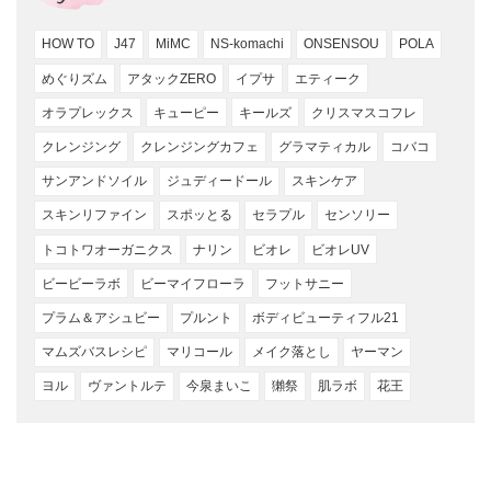
HOW TO
J47
MiMC
NS-komachi
ONSENSOU
POLA
めぐりズム
アタックZERO
イプサ
エティーク
オラプレックス
キューピー
キールズ
クリスマスコフレ
クレンジング
クレンジングカフェ
グラマティカル
コバコ
サンアンドソイル
ジュディードール
スキンケア
スキンリファイン
スポッとる
セラプル
センソリー
トコトワオーガニクス
ナリン
ビオレ
ビオレUV
ビービーラボ
ビーマイフローラ
フットサニー
プラム＆アシュビー
プルント
ボディビューティフル21
マムズバスレシピ
マリコール
メイク落とし
ヤーマン
ヨル
ヴァントルテ
今泉まいこ
獺祭
肌ラボ
花王