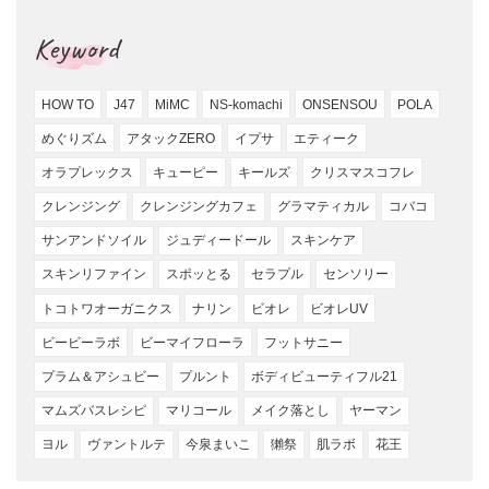
Keyword
HOW TO
J47
MiMC
NS-komachi
ONSENSOU
POLA
めぐりズム
アタックZERO
イプサ
エティーク
オラプレックス
キューピー
キールズ
クリスマスコフレ
クレンジング
クレンジングカフェ
グラマティカル
コバコ
サンアンドソイル
ジュディードール
スキンケア
スキンリファイン
スポッとる
セラプル
センソリー
トコトワオーガニクス
ナリン
ビオレ
ビオレUV
ビービーラボ
ビーマイフローラ
フットサニー
プラム＆アシュビー
プルント
ボディビューティフル21
マムズバスレシピ
マリコール
メイク落とし
ヤーマン
ヨル
ヴァントルテ
今泉まいこ
獺祭
肌ラボ
花王