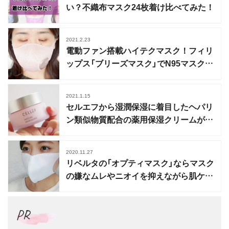
い？不織布マスク24枚着け比べてみた！
2021.2.23
電動ファン搭載ハイテクマスク！フィリ
ップス「ブリーズマスク」でN95マスクが
身近になる
2021.1.15
セルエフから湿潤保湿に着目したヘパリ
ン類似物質配合の薬用保湿クリームが誕
生
2020.11.27
リベルタの「オプティマスク」ならマスク
の嫌なムレやニオイを抑えながら肌ケ
ア！
PR