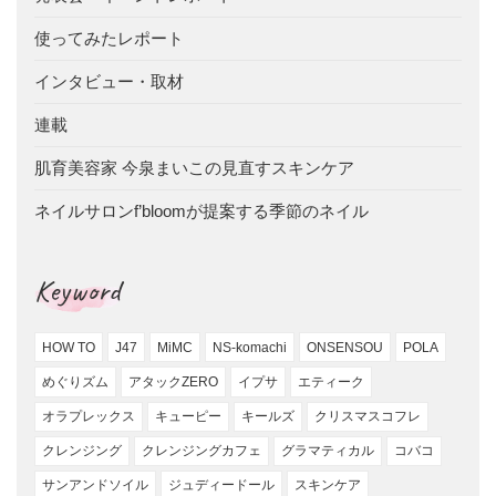
使ってみたレポート
インタビュー・取材
連載
肌育美容家 今泉まいこの見直すスキンケア
ネイルサロンf’bloomが提案する季節のネイル
Keyword
HOW TO
J47
MiMC
NS-komachi
ONSENSOU
POLA
めぐりズム
アタックZERO
イプサ
エティーク
オラプレックス
キューピー
キールズ
クリスマスコフレ
クレンジング
クレンジングカフェ
グラマティカル
コバコ
サンアンドソイル
ジュディードール
スキンケア