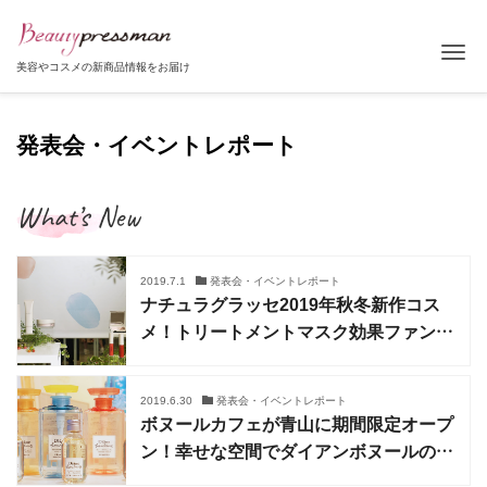
Tog
美容やコスメの新商品情報をお届け
発表会・イベントレポート
What’s New
2019.7.1
発表会・イベントレポート
ナチュラグラッセ2019年秋冬新作コス
メ！トリートメントマスク効果ファンデ
やトレンドカラーアイテムが登場
2019.6.30
発表会・イベントレポート
ボヌールカフェが青山に期間限定オープ
ン！幸せな空間でダイアンボヌールの世
界観を堪能