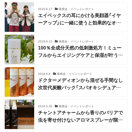
2019.6.17
発表会・イベントレポート
エイベックスの耳にかける美顔器「イヤ
ーアップ」に一緒に使うと効果的なオー
ルインワン美容ゲルが誕生
2019.6.12
発表会・イベントレポート
100％全成分天然の低刺激処方！ミュー
フルからエイジングケアと保湿が叶う日
焼け止めが発売
2019.6.4
発表会・イベントレポート
ドクターメディオンから混ぜる手間なし
次世代炭酸パック「スパオキシデュアル
ジェル」が誕生
2019.5.30
発表会・イベントレポート
チャントアチャームから香りのバリアで
虫を寄せ付けないアロマスプレーが限定
発売