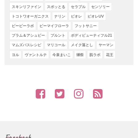
スキンリファイン
スポッとる
セラプル
センソリー
トコトワオーガニクス
ナリン
ビオレ
ビオレUV
ビービーラボ
ビーマイフローラ
フットサニー
プラム＆アシュビー
プルント
ボディビューティフル21
マムズバスレシピ
マリコール
メイク落とし
ヤーマン
ヨル
ヴァントルテ
今泉まいこ
獺祭
肌ラボ
花王
Facebook