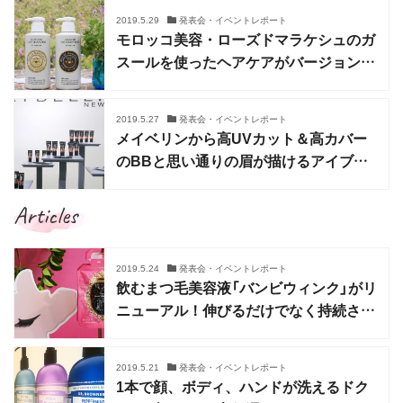
2019.5.29
発表会・イベントレポート
モロッコ美容・ローズドマラケシュのガ
スールを使ったヘアケアがバージョンア
ップ
2019.5.27
発表会・イベントレポート
メイベリンから高UVカット＆高カバー
のBBと思い通りの眉が描けるアイブロ
ウペンシルが発売
Articles
2019.5.24
発表会・イベントレポート
飲むまつ毛美容液「バンビウィンク」がリ
ニューアル！伸びるだけでなく持続させ
る処方へ
2019.5.21
発表会・イベントレポート
1本で顔、ボディ、ハンドが洗えるドク