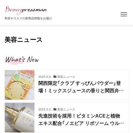
Tog
美容やコスメの新商品情報をお届け
美容ニュース
What’s New
2025.5.9
美容ニュース
関西限定「クラブ すっぴんパウダー」登
場！ミックスジュースの香りと関西弁パ
ッケージ
2025.5.2
美容ニュース
先進技術を採用！ビタミンACEと植物
エキス配合「ノエビア リポソーム ウルト
ラエース」