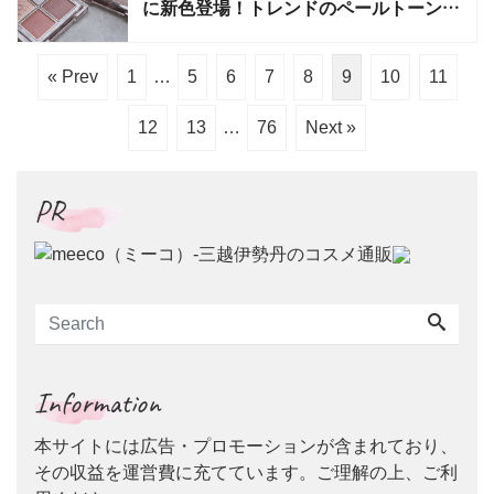
に新色登場！トレンドのペールトーンカ
ラー2種
« Prev
1
…
5
6
7
8
9
10
11
12
13
…
76
Next »
PR
Information
本サイトには広告・プロモーションが含まれており、
その収益を運営費に充てています。ご理解の上、ご利