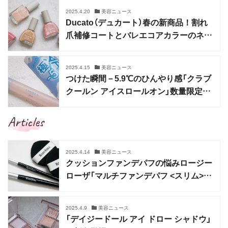
2025.4.20
美容ニュース
Ducato（デュカート）春の新商品！割れ
爪補修コートとバレエコアカラーのネイ
ルが登場
2025.4.15
美容ニュース
つけた瞬間－5.9℃のひんやり感「クラブ
クールン アイスロールオン」数量限定で
登場
Articles
2025.4.14
美容ニュース
クッションファンデパフの悩みロージー
ローザ「マルチファンデパフ <スリム>」
で解決！
2025.4.9
美容ニュース
「デイジードール アイ ドロー シャドウ」