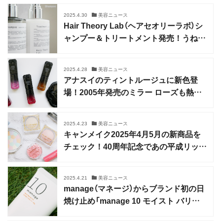
2025.4.30
美容ニュース
Hair Theory Lab（ヘアセオリーラボ）シ
ャンプー＆トリートメント発売！うねり
ケア成分配合
2025.4.28
美容ニュース
アナスイのティントルージュに新色登
場！2005年発売のミラー ローズも熱望
の復刻
2025.4.23
美容ニュース
キャンメイク2025年4月5月の新商品を
チェック！40周年記念であの平成リップ
も限定復刻
2025.4.21
美容ニュース
manage（マネージ）からブランド初の日
焼け止め「manage 10 モイスト バリア
UV」誕生