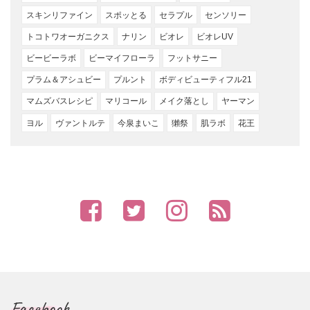
スキンリファイン
スポッとる
セラプル
センソリー
トコトワオーガニクス
ナリン
ビオレ
ビオレUV
ビービーラボ
ビーマイフローラ
フットサニー
プラム＆アシュビー
プルント
ボディビューティフル21
マムズバスレシピ
マリコール
メイク落とし
ヤーマン
ヨル
ヴァントルテ
今泉まいこ
獺祭
肌ラボ
花王
Facebook