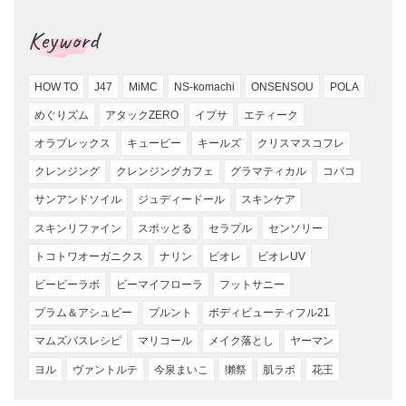
Keyword
HOW TO
J47
MiMC
NS-komachi
ONSENSOU
POLA
めぐりズム
アタックZERO
イプサ
エティーク
オラプレックス
キューピー
キールズ
クリスマスコフレ
クレンジング
クレンジングカフェ
グラマティカル
コバコ
サンアンドソイル
ジュディードール
スキンケア
スキンリファイン
スポッとる
セラプル
センソリー
トコトワオーガニクス
ナリン
ビオレ
ビオレUV
ビービーラボ
ビーマイフローラ
フットサニー
プラム＆アシュビー
プルント
ボディビューティフル21
マムズバスレシピ
マリコール
メイク落とし
ヤーマン
ヨル
ヴァントルテ
今泉まいこ
獺祭
肌ラボ
花王