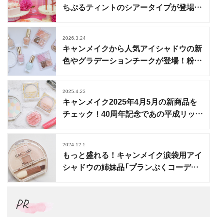
ちぷるティントのシアータイプが登場！
秋の新商品も
2026.3.24
キャンメイクから人気アイシャドウの新
色やグラデーションチークが登場！粉感
レスパウダーも
2025.4.23
キャンメイク2025年4月5月の新商品を
チェック！40周年記念であの平成リップ
も限定復刻
2024.12.5
もっと盛れる！キャンメイク涙袋用アイ
シャドウの姉妹品「プランぷくコーデア
イズNeo」登場
PR