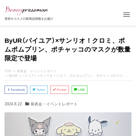
Tog
美容やコスメの新商品情報をお届け
ByUR（バイユア）×サンリオ！クロミ、ポ
ムポムプリン、ポチャッコのマスクが数量
限定で登場
TOP
発表会・イベントレポート
ByUR（バイユア）×サンリオ！クロミ、ポムポムプリン、ポチャッコのマスクが数量限定で登場
Facebook
Twitter
Pocket
LINE
2024.8.22
発表会・イベントレポート