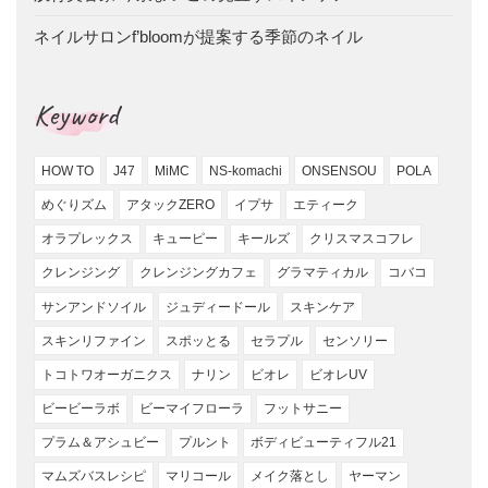
ネイルサロンf’bloomが提案する季節のネイル
Keyword
HOW TO
J47
MiMC
NS-komachi
ONSENSOU
POLA
めぐりズム
アタックZERO
イプサ
エティーク
オラプレックス
キューピー
キールズ
クリスマスコフレ
クレンジング
クレンジングカフェ
グラマティカル
コバコ
サンアンドソイル
ジュディードール
スキンケア
スキンリファイン
スポッとる
セラプル
センソリー
トコトワオーガニクス
ナリン
ビオレ
ビオレUV
ビービーラボ
ビーマイフローラ
フットサニー
プラム＆アシュビー
プルント
ボディビューティフル21
マムズバスレシピ
マリコール
メイク落とし
ヤーマン