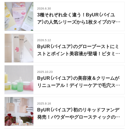
2026.6.30
3種それぞれ全く違う！ByUR（バイユ
ア）の人気シリーズから1枚タイプのマス
クが登場
2026.5.12
ByUR（バイユア）のグローブーストにミ
ストとポイント美容液が登場！ビタミン
＆PDRNチャージ
2025.10.23
ByUR（バイユア）の美容液＆クリームが
リニューアル！デイリーケアで毛穴スペ
シャル美容
2025.9.16
ByUR（バイユア）初のリキッドファンデ
発売！パウダーやグロースティックの新
色も登場