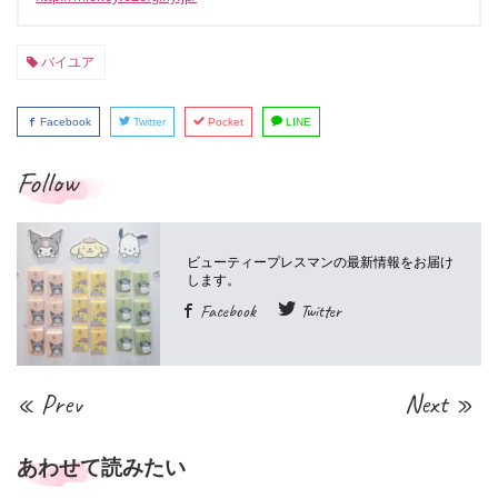
バイユア
Facebook
Twitter
Pocket
LINE
Follow
Facebook
Twitter
« Prev
Next »
あわせて読みたい