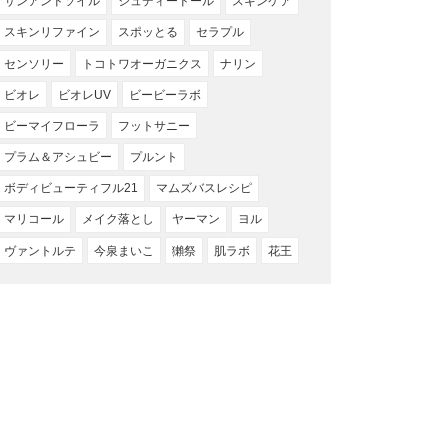
サンアンドソイル
ジュディードール
スキンケア
スキンリファイン
スポッとる
セラプル
センソリー
トコトワオーガニクス
ナリン
ビオレ
ビオレUV
ビービーラボ
ビーマイフローラ
フットサニー
プラム＆アシュビー
プルント
ボディビューティフル21
マムズバスレシピ
マリコール
メイク落とし
ヤーマン
ヨル
ヴァントルテ
今泉まいこ
獺祭
肌ラボ
花王