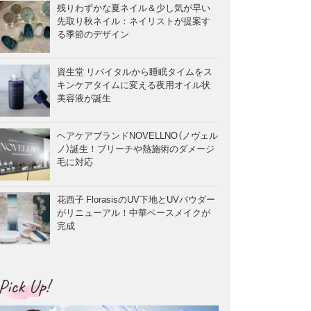
残りわずかな夏ネイル＆少し気が早い
先取り秋ネイル：ネイリストが提案す
る季節のデザイン
資生堂 リバイタルから睡眠タイムをス
キンケアタイムに変える夜用オイル状
美容液が誕生
ヘアケアブランドNOVELLNO（ノヴェル
ノ）誕生！ブリーチや熱施術のダメージ
毛に対応
花西子 FlorasisのUV下地とUVパウダー
がリニューアル！中華ベースメイクが
完成
Pick Up!