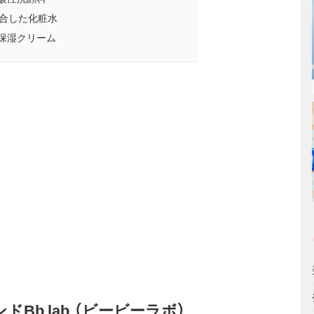
配合した化粧水
保湿クリーム
b lab.（ビービーラボ）