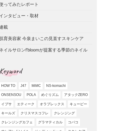
使ってみたレポート
インタビュー・取材
連載
肌育美容家 今泉まいこの見直すスキンケア
ネイルサロンf’bloomが提案する季節のネイル
Keyword
HOW TO
J47
MiMC
NS-komachi
ONSENSOU
POLA
めぐりズム
アタックZERO
イプサ
エティーク
オラプレックス
キューピー
キールズ
クリスマスコフレ
クレンジング
クレンジングカフェ
グラマティカル
コバコ