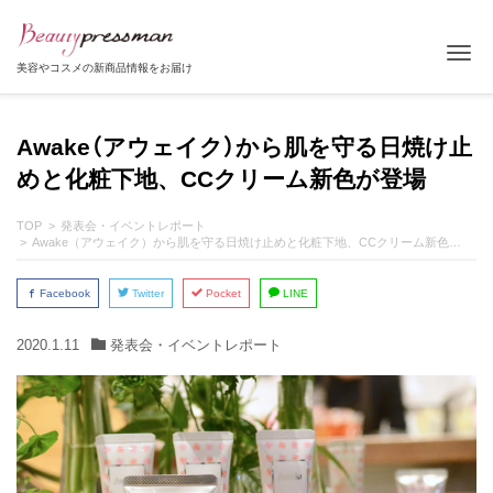
Tog
美容やコスメの新商品情報をお届け
Awake（アウェイク）から肌を守る日焼け止
めと化粧下地、CCクリーム新色が登場
TOP
発表会・イベントレポート
Awake（アウェイク）から肌を守る日焼け止めと化粧下地、CCクリーム新色が登場
Facebook
Twitter
Pocket
LINE
2020.1.11
発表会・イベントレポート