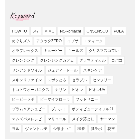
Keyword
HOW TO
J47
MiMC
NS-komachi
ONSENSOU
POLA
めぐりズム
アタックZERO
イプサ
エティーク
オラプレックス
キューピー
キールズ
クリスマスコフレ
クレンジング
クレンジングカフェ
グラマティカル
コバコ
サンアンドソイル
ジュディードール
スキンケア
スキンリファイン
スポッとる
セラプル
センソリー
トコトワオーガニクス
ナリン
ビオレ
ビオレUV
ビービーラボ
ビーマイフローラ
フットサニー
プラム＆アシュビー
プルント
ボディビューティフル21
マムズバスレシピ
マリコール
メイク落とし
ヤーマン
ヨル
ヴァントルテ
今泉まいこ
獺祭
肌ラボ
花王